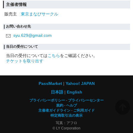
主催者情報
販売主
東京まなびサークル
お問い合わせ先
syu.629@gmail.com
当日の受付について
当日の受付については
こちら
をご確認ください。
チケットを取り出す
PassMarket
Yahoo! JAPAN
日本語
English
プライバシーポリシー
プライバシーセンター
規約
ヘルプ
主催者ガイドライン
ご利用ガイド
特定商取引法の表示
写真：アフロ
© LY Corporation