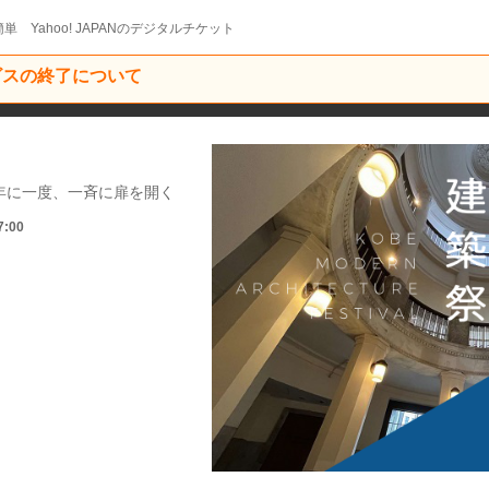
単 Yahoo! JAPANのデジタルチケット
ービスの終了について
年に一度、一斉に扉を開く
7:00