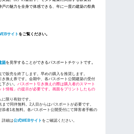
神戸の魅力を全身で体感できる、年に一度の建築の祭典
WEBサイト
をご覧ください。
。
建築
を見学することができるパスポートチケットです
点で販売を終了します。早めの購入を推奨します。
引き換え券です。会期中、各パスポート公開建築の受付
え下さい。
パスポート引き換えの際は購入者のスマート
ット情報」の提示が必要です。画面をプリントしたもの
人に限り有効です。
名まで同伴無料。2人目からはパスポートが必要です。
付添者1名無料。各パスポート公開受付にて障害者手帳の
。詳細は
公式WEBサイト
をご確認ください。