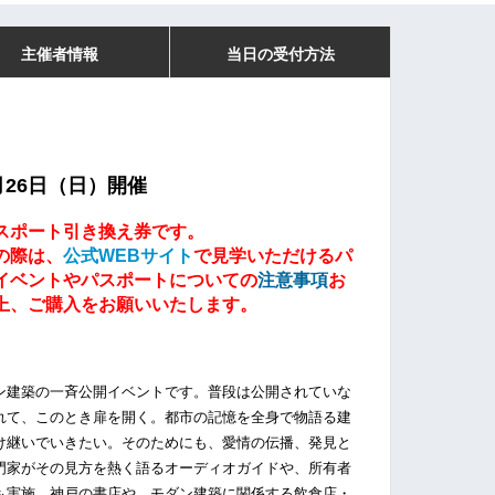
主催者情報
当日の受付方法
1月26日（日）開催
スポート引き換え券です。
の際は、
公式WEBサイト
で見学いただけるパ
イベントやパスポートについての
注意事項
お
上、ご購入をお願いいたします。
）
ン建築の一斉公開イベントです。普段は公開されていな
れて、このとき扉を開く。都市の記憶を全身で物語る建
け継いでいきたい。そのためにも、愛情の伝播、発見と
門家がその見方を熱く語るオーディオガイドや、所有者
も実施。神戸の書店や、モダン建築に関係する飲食店・