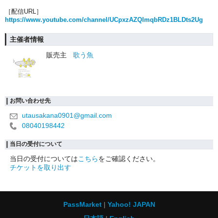
［配信URL］
https://www.youtube.com/channel/UCpxzAZQlmqbRDz1BLDts2Ug
主催者情報
販売主
歌う魚
お問い合わせ先
utausakana0901@gmail.com
08040198442
当日の受付について
当日の受付については
こちら
をご確認ください。
チケットを取り出す
PassMarket
Yahoo! JAPAN