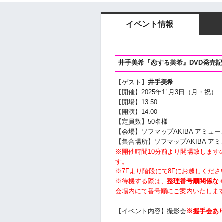
イベント情報
井手美希『恋する美希』
DVD発売
【ゲスト】
井手美希
【開催】2025年11月3日（月・祝）
【開場】13:50
【開演】14
:00
【定員数】50名様
【会場】ソフマップAKIBA アミュー
【集合場所】ソフマップAKIBA ア
※開催時間10分前より開場致しま
す。
※7Fより階段にて8Fにお越しくださ
※待機する際は、
整理番号順関係な
会場内にて番号順にご案内いたしま
【イベント内容】撮影会
※握手会あ