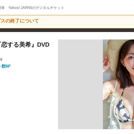
単 Yahoo! JAPANのデジタルチケット
ービスの終了について
希『恋する美希』DVD
00
ト館8F