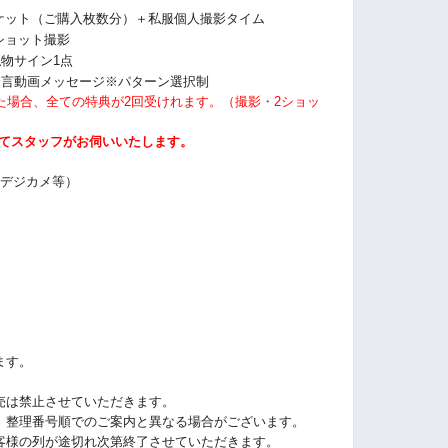
ケット（ご購入枚数分）＋私服
個人撮影タイム
ショット撮影
私物サイン1点
一言動画メッセージ※パターン選択制
た場合、全ての特典が2回受けれます。（撮影・2ショッ
にてスタッフがお伺いいたします。
・デジカメ等）
ます。
売は禁止させていただきます。
、整理番号順でのご案内と異なる場合がございます。
客様の列が途切れ次第終了させていただきます。