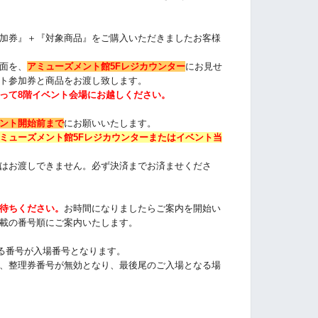
加券』＋『対象商品』をご購入いただきました
お客様
面を、
アミューズメント館5Fレジカウンター
にお見せ
ト参加券と商品をお渡し致します。
って8階イベント会場にお越しください。
ント開始前まで
にお願いいたします。
ミューズメント館5Fレジカウンターまたは
イベント当
はお渡しできません。必ず決済までお済ませくださ
待ちください
。
お時間になりましたらご案内を開始い
載の番号順にご案内いたします
。
る番号が入場番号となります。
、整理券番号が無効となり、最後尾のご入場となる場