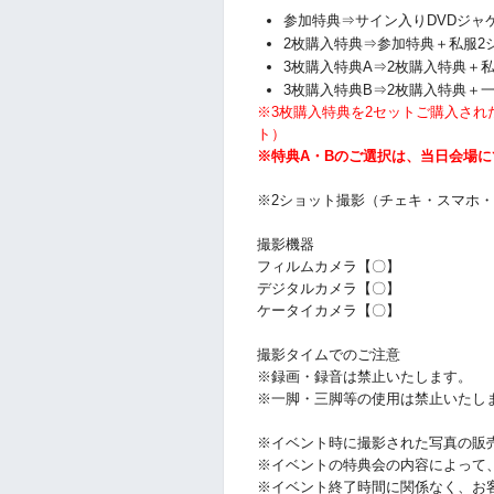
参加特典⇒サイン入りDVDジャ
2枚購入特典⇒参加特典
＋私服2
3枚購入特典A⇒2枚購入特典＋
3枚購入特典B⇒2枚購入特典＋
※3枚購入特典を2セットご購入され
ト）
※特典A・Bのご選択は、当日会場
※2ショット撮影（チェキ・スマホ
撮影機器
フィルムカメラ【〇】
デジタルカメラ【〇】
ケータイカメラ【〇】
撮影タイムでのご注意
※録画・録音は禁止いたします。
※一脚・三脚等の使用は禁止いたし
※イベント時に撮影された写真の販
※イベントの特典会の内容によって
※イベント終了時間に関係なく、お