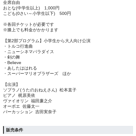
全席自由
おとな(中学生以上) 1,000円
こども(0さい～小学生以下) 500円
※各回チケットが必要です
※膝上でも料金がかかります
【第2部プログラム】小学生から大人向け公演
・トルコ行進曲
・ニューシネマパラダイス
・剣の舞
・Believe
・あしたははれる
・スーパーマリオブラザーズ ほか
【出演】
ソプラノ(うたのおねえさん) 松本直子
ピアノ 梶原美依
ヴァイオリン 福田廉之介
オーボエ 佐藤太一
パーカッション 吉田実奈子
販売条件