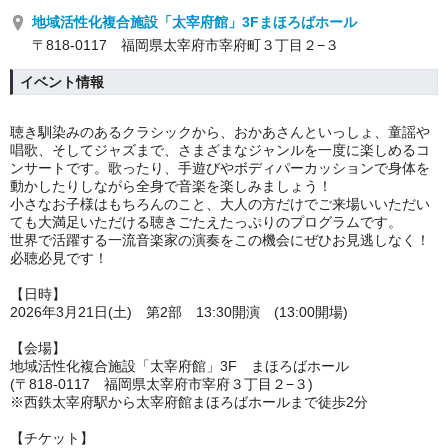
地域活性化複合施設「太宰府館」3Fまほろばホール
〒818-0117 福岡県太宰府市宰府町３丁目２−３
イベント情報
聴き馴染みのあるクラシックから、おかあさんといっしょ、童謡や
唱歌、そしてジャズまで、さまざまなジャンルを一度に楽しめるコ
ンサートです。歌ったり、手遊びやボディパーカッションで身体を
動かしたりしながら全身で音楽を楽しみましょう！
小さなお子様はもちろんのこと、大人の方だけでご来場いいただい
ても大満足いただける聴きごたえたっぷりのプログラムです。
世界で活躍する一流音楽家の演奏をこの機会にぜひお見逃しなく！
必聴必見です！
【日時】
2026年3月21日(土) 第2
部 13
:30開演 (13:00開場)
【会場】
地域活性化複合施設「太宰府館」3F まほろばホール
(〒818-0117 福岡県太宰府市宰府３丁目２−３)
※西鉄太宰府駅から太宰府館まほろばホールまで徒歩2分
【チケット】