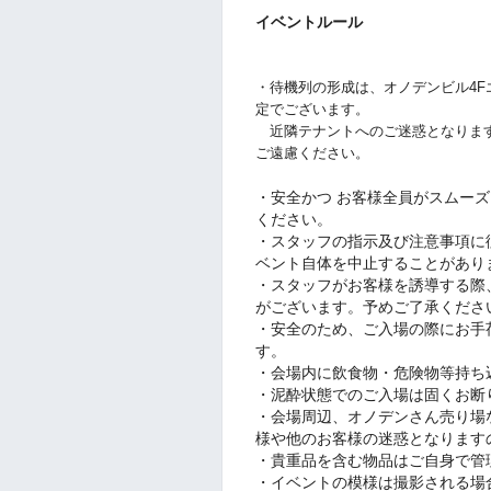
イベントルール
・待機列の形成は、オノデンビル4F
定でございます。
近隣テナントへのご迷惑となります
ご遠慮ください。
・安全かつ お客様全員がスムー
ください。
・スタッフの指示及び注意事項に
ベント自体を中止することがあり
・スタッフがお客様を誘導する際
がございます。予めご了承くださ
・安全のため、ご入場の際にお手
す。
・会場内に飲食物・危険物等持ち
・泥酔状態でのご入場は固くお断
・会場周辺、オノデンさん売り場
様や他のお客様の迷惑となります
・貴重品を含む物品はご自身で管
・イベントの模様は撮影される場