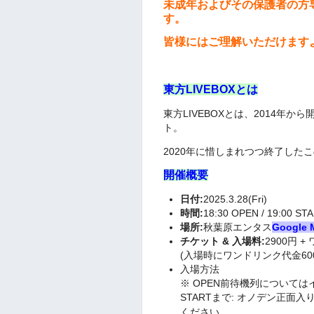
未成年およびその保護者の方
す。
皆様にはご理解いただけます
東方LIVEBOXとは
東方LIVEBOXとは、2014年から
ト。
2020年に惜しまれつつ終了した
開催概要
日付:
2025.3.28(Fri)
時間:
18:30 OPEN / 19:00 ST
場所:
秋葉原エンタス
Google 
チケット & 入場料:
2900円 
(入場時にワンドリンク代金6
入場方法
※ OPEN前待機列について
STARTまで: オノデン正面
ください