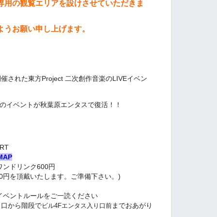
専用の観覧エリアを設けさせていただきま
ようお願い申し上げます。
開催された東方Project 二次創作音楽の
LIVEイベン
このイベントが秋葉原エンタスで復活！！
ART
MAP
+ ワンドリンク600円
00円を頂戴いたします。ご準備下さい。)
はイベントルールをご一読ください
入り口から階段で
までおあがり
ビル4Fエンタス入り口前