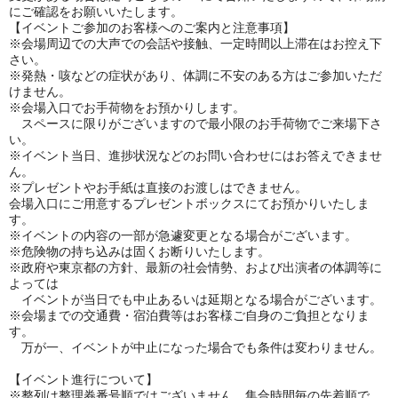
にご確認をお願いいたします。
【イベントご参加のお客様へのご案内と注意事項】
※会場周辺での大声での会話や接触、一定時間以上滞在はお控え下
さい。
※発熱・咳などの症状があり、体調に不安のある方はご参加いただ
けません。
※会場入口でお手荷物をお預かりします。
スペースに限りがございますので最小限のお手荷物でご来場下さ
い。
※イベント当日、進捗状況などのお問い合わせにはお答えできませ
ん。
※プレゼントやお手紙は直接のお渡しはできません。
会場入口にご用意するプレゼントボックスにてお預かりいたしま
す。
※イベントの内容の一部が急遽変更となる場合がございます。
※危険物の持ち込みは固くお断りいたします。
※政府や東京都の方針、最新の社会情勢、および出演者の体調等に
よっては
イベントが当日でも中止あるいは延期となる場合がございます。
※会場までの交通費・宿泊費等はお客様ご自身のご負担となりま
す。
万が一、イベントが中止になった場合でも条件は変わりません。
【イベント進行について】
※整列は整理券番号順ではございません。集合時間毎の先着順で