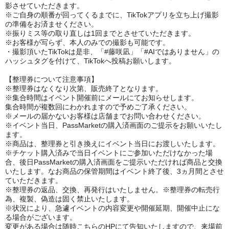
影させていただきます。
※ご自身の順番が回ってくるまでに、TikTokアプリを立ち上げ撮影
の準備をお済ませください。
※振りミス等の取り直しは1回までとさせていただきます。
※お客様が写らず、本人のみでの撮影も可能です。
・撮影頂いたTikTokは是非、「#藤咲凪」「#AIではありません」の
ハッシュタグを付けて、TikTokへ投稿お願いします。
【整理券について注意事項】
※整理券はなくなり次第、販売終了となります。
※集合時間はイベント開催前にメールにてお知らせします。
集合時間が複数回にわかれますので予めご了承ください。
※メールの届かないお客様は店舗までお問い合わせください。
※イベント当日、PassMarketの購入済画面のご提示をお願いいたし
ます。
※商品は、整理券と引き換えにイベント当日にお渡しいたします。
※チケット購入済みで当日イベントにご参加いただけなかった場
合、後日PassMarketの購入済画面をご提示いただければ商品と交換
いたします。なお商品の保管期間はイベント終了後、3ヵ月間とさせ
ていただきます。
※整理券の返品、交換、再発行はいたしません。※整理券の転売行
為、複製、偽造は固く禁止いたします。
※状況により、急遽イベントの内容変更や開催延期、開催中止にな
る場合がございます。
変更がある場合は随時こちらのHPにて告知いたしますので、来場前