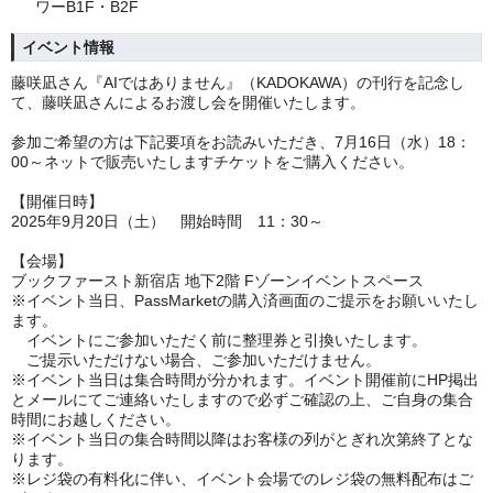
ワーB1F・B2F
イベント情報
藤咲凪さん『AIではありません』（KADOKAWA）の刊行を記念し
て、藤咲凪さんによるお渡し会を開催いたします。
参加ご希望の方は下記要項をお読みいただき、7月16日（水）18：
00～ネットで販売いたしますチケットをご購入ください。
【開催日時】
2025年9月20日（土） 開始時間 11：30～
【会場】
ブックファースト新宿店 地下2階 Fゾーンイベントスペース
※イベント当日、PassMarketの購入済画面のご提示をお願いいたし
ます。
イベントにご参加いただく前に整理券と引換いたします。
ご提示いただけない場合、ご参加いただけません。
※イベント当日は集合時間が分かれます。イベント開催前にHP掲出
とメールにてご連絡いたしますので必ずご確認の上、ご自身の集合
時間にお越しください。
※イベント当日の集合時間以降はお客様の列がとぎれ次第終了とな
ります。
※レジ袋の有料化に伴い、イベント会場でのレジ袋の無料配布はご