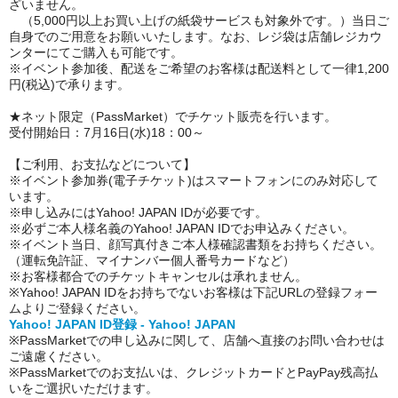
ざいません。
（5,000円以上お買い上げの紙袋サービスも対象外です。）当日ご
自身でのご用意をお願いいたします。なお、レジ袋は店舗レジカウ
ンターにてご購入も可能です。
※イベント参加後、配送をご希望のお客様は配送料として一律1,200
円(税込)で承ります。
★ネット限定（PassMarket）でチケット販売を行います。
受付開始日：7月16日(水)18：00～
【ご利用、お支払などについて】
※イベント参加券(電子チケット)はスマートフォンにのみ対応して
います。
※申し込みにはYahoo! JAPAN IDが必要です。
※必ずご本人様名義のYahoo! JAPAN IDでお申込みください。
※イベント当日、顔写真付きご本人様確認書類をお持ちください。
（運転免許証、マイナンバー個人番号カードなど）
※お客様都合でのチケットキャンセルは承れません。
※Yahoo! JAPAN IDをお持ちでないお客様は下記URLの登録フォー
ムよりご登録ください。
Yahoo! JAPAN ID登録 - Yahoo! JAPAN
※PassMarketでの申し込みに関して、店舗へ直接のお問い合わせは
ご遠慮ください。
※PassMarketでのお支払いは、クレジットカードとPayPay残高払
いをご選択いただけます。