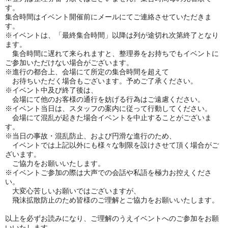
す。
集合時間はイベント開催前にメールにてご連絡させていただきま
す。
※イベントは、「最終集合時間」以降は列が途切れ次第終了となり
ます。
集合時間に遅れて来られますと、整理券をお持ちでもイベントに
ご参加いただけない場合がございます。
※進行の都合上、会場にて所定の集合時間を超えて
お待ちいただく場合もございます。予めご了承ください。
※イベント中及び終了後は、
会場にて他のお客様の通行を妨げる行為はご遠慮ください。
※イベント当日は、スタッフの案内に従って行動してください。
会場にて混乱が起きた場合イベントを中止することがございま
す。
※当日の事故・混乱防止、および円滑な進行のため、
イベントでは上記以外にも様々な制限を設けさせて頂く場合がご
ざいます。
ご協力をお願いいたします。
※イベントご参加の際は大声での会話や私語を極力お控えくださ
い。
大変心苦しいお願いではございますが、
飛沫拡散防止のため皆様のご理解とご協力をお願いいたします。
以上を必ずお読みになり、ご理解のうえイベントへのご参加をお願
いいたします。