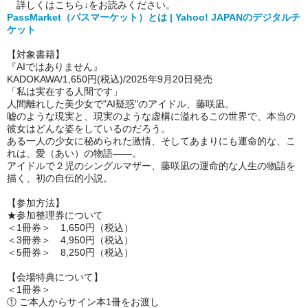
詳しくはこちら↓をお読みください。
PassMarket（パスマーケット）とは | Yahoo! JAPANのデジタルチ
ケット
【対象書籍】
『AIではありません』
KADOKAWA/1,650円(税込)/2025年9月20日発売
「私は実在する人間です」
人間離れした美少女で"AI疑惑"のアイドル、藤咲凪。
嘘のような現実と、現実のような虚構に溢れるこの世界で、本当の
彼女はどんな姿をしているのだろう。
ある一人の少女に秘められた激情、そしてあまりにも運命的な、こ
れは、愛（あい）の物語――。
アイドルで２児のシングルマザー、藤咲凪の運命的な人生の物語を
描く、初の自伝的小説。
【参加方法】
★参加整理券について
＜1冊券＞ 1,650円（税込）
＜3冊券＞ 4,950円（税込）
＜5冊券＞ 8,250円（税込）
【会場特典について】
＜1冊券＞
① ご本人からサイン本1冊をお渡し