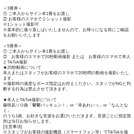
＜3冊券＞
① ご本人からサイン本1冊をお渡し
② お客様のスマホで２ショット撮影
※1ショット撮影可
※基本的に撮り直しはいたしませんので、お帰りになる前にご確認
をお願いいたします
＜5冊券＞
① ご本人からサイン本1冊をお渡し
② お客様のスマホで20秒動画撮影 または お客様のスマホで本人
とTikTok撮影
★20秒動画について
本人またはスタッフがお客様のスマホで20秒間の動画を撮影いたし
ます。
※撮影時の過度なポーズ指定はお控えください。スタッフがNGと判
断する行為は禁止させて頂きます。
★本人とTikTok撮影について
藤咲凪ソロ曲「鬱鬱バッキュン！」or「幸あれいっ」or「なんとな
く」
のうち1曲、お好きな音源をお選びいただきます。音源ごとに指定箇
所は当日お知らせします。
[注意事項]
※スタッフがお客様の撮影機器（スマートフォン等）でTikTokを撮