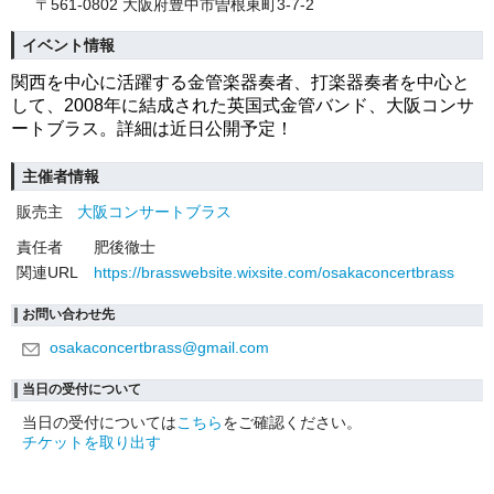
〒561-0802 大阪府豊中市曽根東町3-7-2
イベント情報
関西を中心に活躍する金管楽器奏者、打楽器奏者を中心と
して、2008年に結成された英国式金管バンド、
大阪コンサ
ートブラス。
詳細は
近
日公開予定！
主催者情報
販売主
大阪コンサートブラス
責任者
肥後徹士
関連URL
https://brasswebsite.wixsite.com/osakaconcertbrass
お問い合わせ先
osakaconcertbrass@gmail.com
当日の受付について
当日の受付については
こちら
をご確認ください。
チケットを取り出す