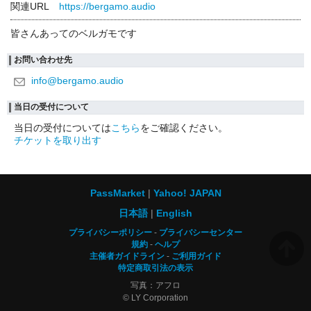
関連URL
https://bergamo.audio
皆さんあってのベルガモです
お問い合わせ先
info@bergamo.audio
当日の受付について
当日の受付については
こちら
をご確認ください。
チケットを取り出す
PassMarket
Yahoo! JAPAN
日本語
English
プライバシーポリシー
プライバシーセンター
規約
ヘルプ
主催者ガイドライン
ご利用ガイド
特定商取引法の表示
写真：アフロ
© LY Corporation