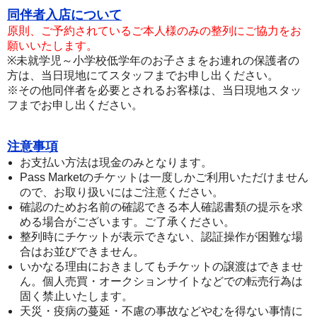
同伴者入店について
原則、ご予約されているご本人様のみの整列にご協力をお
願いいたします。
※未就学児～小学校低学年のお子さまをお連れの保護者の
方は、当日現地にてスタッフまでお申し出ください。
※その他同伴者を必要とされるお客様は、当日現地スタッ
フまでお申し出ください。
注意事項
お支払い方法は現金のみとなります。
Pass Market
のチケットは一度しかご利用いただけません
ので、お取り扱いにはご注意ください。
確認のためお名前の確認できる本人確認書類の提示を求
める場合がございます。ご了承ください。
整列時にチケットが表示できない、認証操作が困難な場
合はお並びできません。
いかなる理由におきましてもチケットの譲渡はできませ
ん。個人売買・オークションサイトなどでの転売行為は
固く禁止いたします。
天災・疫病の蔓延・不慮の事故などやむを得ない事情に