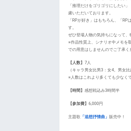
「推理だけをゴリゴリにしたい」
慮いただいております。
「RPが好き」はもちろん、「R
す。
ぜひ登場人物の気持ちになって、
※作品性質上、シナリオ中メモを
での用意はしませんのでご了承く
【人数】
7人
（キャラ男女比男3：女4。男女
※人数はこれより多くても少なく
【時間】
​感想戦込み3時間半
【参加費】
6,000円
​主題歌
「追想抒情曲」
販売中！