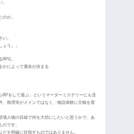
い。
たのか。
さい。
しょう。」
RPG。
るかによって運命が決まる
らRPをして遊ぶ」というマーダーミステリーにも含
件、推理等がメインではなく、物語体験に主軸を置
登場人物の目線で何を大切にしたいと思うかで、あ
ものです。
などを明確に目指すものではありません。