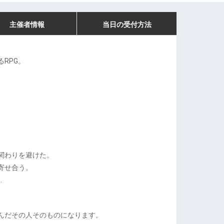
主催者情報
当日の受付方法
RPG。
関わりを避けた。
寄せ合う。
…
んだその人そのものになります。