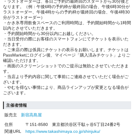
・ラストオーダーは、各日ご予約の最終回のスタートから30分後と
なります。（例：午後6時の予約枠が最終回の場合、午後6時30分が
ラストオーダー、午後4時からの予約枠が最終回の場合、午後4時30
分がラストオーダー）
・かき氷専用飲食スペースのご利用時間は、予約開始時間から1時間
以内とさせていただきます。
・予約開始時間から30分以内にお越しください。
・当日受付の際にお客様のスマートフォンにてチケットを表示いた
だきます。
・ご来店の際は係員にチケットの表示をお願いします。チケットは
PassMarketにログイン後、マイページ「購入済みチケット」よりご
確認いただけます。
・画面のスクリーンショットでのご提示は無効とさせていただきま
す。
・当店より予約内容に関して事前にご連絡させていただく場合がご
ざいます。
・やむを得ない事情により、商品ラインアップが変更となる場合が
ございます。
主催者情報
販売主
新宿高島屋
住所
〒151-8580 東京都渋谷区千駄ヶ谷5丁目24番2号
関連URL
https://www.takashimaya.co.jp/shinjuku/