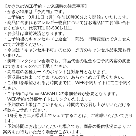
【かき氷のWEB予約・ご来店時の注意事項】
・かき氷特集は「予約制」です。
・ご予約は「9月11日（月）午前10時30分より開始」いたします。
・商品に含まれるアレルギー物質についてはお電話にてお問い合わ
せください。代表TEL 03-5361-1111
・お会計は事前決済となります。
・ご予約後のキャンセル（ご返金）、商品・日時変更はできません
のでご注意ください。
・今回は「キャンセル不可」のため、夕方のキャンセル品販売も行
いません。
・美味コレクション会場でも、商品代金の返金やご予約内容の変更
はできませんのでご了承ください。
・高島屋の各種カードのポイントは対象外となります。
・領収書はお出しできませんので、あらかじめご了承ください。
・ご利用を希望されるお時間までに、WEB予約サイトにてご予約く
ださい。
・ご予約にはYahoo!JAPAN IDの事前登録が必要となります。
・WEB予約は外部サイトにリンクいたします。
・予約数の上限はございません。時間内でお召し上がりいただける
杯数をご予約ください。
・1杯分をお二人様以上でシェアすることは、ご遠慮いただいており
ます。
・予約時間にお越しいただいた場合でも、商品の提供状況によりご
案内をお待ちいただく場合がございます。