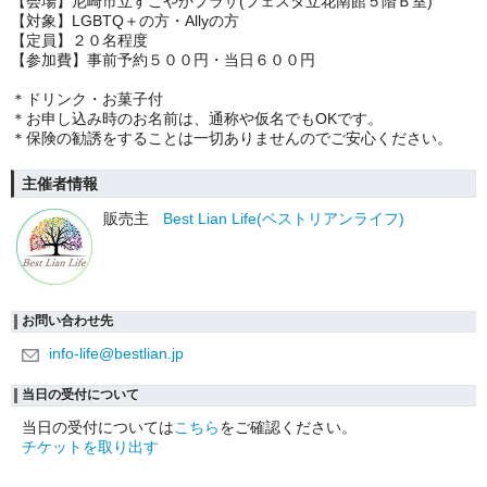
【会場】尼崎市立すこやかプラザ(フェスタ立花南館５階Ｂ室)
【対象】LGBTQ＋の方・Allyの方
【定員】２０名程度
【参加費】事前予約５００円・当日６００円
＊ドリンク・お菓子付
＊お申し込み時のお名前は、通称や仮名でもOKです。
＊保険の勧誘をすることは一切ありませんのでご安心ください。
主催者情報
販売主
Best Lian Life(ベストリアンライフ)
お問い合わせ先
info-life@bestlian.jp
当日の受付について
当日の受付については
こちら
をご確認ください。
チケットを取り出す