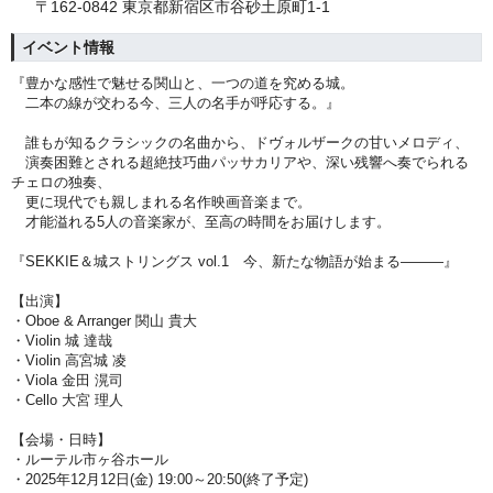
〒162-0842 東京都新宿区市谷砂土原町1-1
イベント情報
『豊かな感性で魅せる関山と、一つの道を究める城。
二本の線が交わる今、三人の名手が呼応する。』
誰もが知るクラシックの名曲から、ドヴォルザークの甘いメロディ、
演奏困難とされる超絶技巧曲パッサカリアや、深い残響へ奏でられる
チェロの独奏、
更に現代でも親しまれる名作映画音楽まで。
才能溢れる5人の音楽家が、至高の時間をお届けします。
『SEKKIE＆城ストリングス vol.1
今、新たな物語が始まる―――』
【出演】
・Oboe & Arranger 関山 貴大
・Violin 城 達哉
・Violin 高宮城 凌
・Viola 金田 滉司
・Cello 大宮 理人
【会場・日時】
・ルーテル市ヶ谷ホール
・2025年12月12日(金) 19:00～20:50(終了予定)