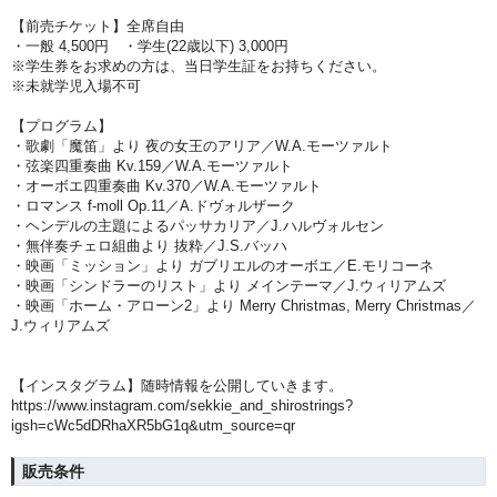
【前売チケット】全席自由
・一般 4,500円 ・学生(22歳以下
) 3,000円
※学生券をお求めの方は、当日学生証をお持ちください。
※未就学児入場不可
【プログラム】
・歌劇「魔笛」より 夜の女王のアリア／W.A.モーツァルト
・弦楽四重奏曲 Kv.159／W.A.モーツァルト
・オーボエ四重奏曲 Kv.370／W.A.モーツァルト
・ロマンス f-moll Op.11／A.ドヴォルザーク
・ヘンデルの主題によるパッサカリア／J.ハルヴォルセン
・無伴奏チェロ組曲より 抜粋／J.S.バッハ
・映画「ミッション」より ガブリエルのオーボエ／E.モリコーネ
・映画「シンドラーのリスト」より メインテーマ／J.ウィリアムズ
・映画「ホーム・アローン2」より Merry Christmas, Merry Christmas／
J.ウィリアムズ
【インスタグラム】随時情報を公開していきます。
https://www.instagram.com/sekkie_and_shirostrings?
igsh=cWc5dDRhaXR5bG1q&utm_source=qr
販売条件