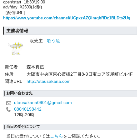
open/start 18:30/19:00
adv/day ¥2500(1d別)
［配信URL］
https://www.youtube.com/channel/UCpxzAZQlmqbRDz1BLDts2Ug
主催者情報
販売主
歌う魚
責任者
森本真伍
住所
大阪市中央区東心斎橋2丁目8-9日宝コア笠屋町ビル4F
関連URL
http://utausakana.com
お問い合わせ先
utausakana0901@gmail.com
08040198442
12時-20時
当日の受付について
当日の受付については
こちら
をご確認ください。