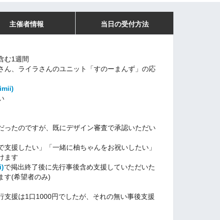
主催者情報
当日の受付方法
含む1週間
さん、ライラさんのユニット「すのーまんず」の応
imii
)
い
だったのですが、既にデザイン審査で承認いただい
で支援したい」「一緒に柚ちゃんをお祝いしたい」
けます
i)
で掲出終了後に先行事後含め支援していただいた
す(希望者のみ)
支援は1口1000円でしたが、それの無い事後支援