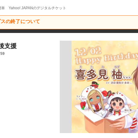
単 Yahoo! JAPANのデジタルチケット
ービスの終了について
後支援
:59