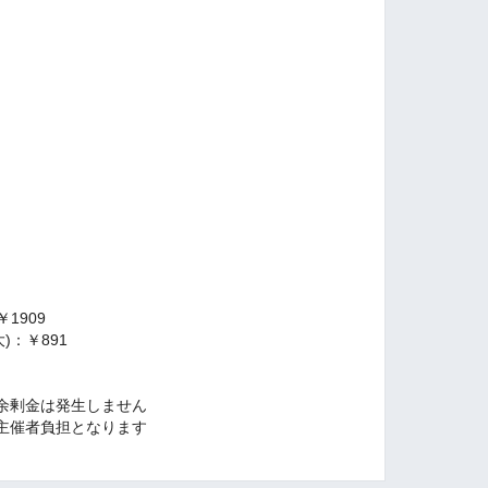
￥1909
大)：￥891
余剰金は発生しません
主催者負担となります