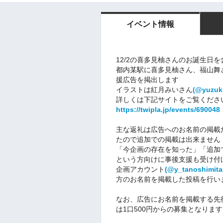
イベント情報
12/2の喜多見柚さんのお誕生日を
都内某駅に喜多見柚さん、福山舞
援広告を掲出します
イラストは紅月みいさん
(@
yuzuk
詳しくは下記サイトをご覧くださ
https://twipla.jp/events/690048
主な返礼は広告へのお名前の掲載
たので追加での掲載は出来ません
「今企画の存在を知った」「追加
という方向けに事後支援も受け付
企画アカウント
(@y_tanoshimita
方のお名前を掲載した投稿を行いま
なお、広告にお名前を掲載する先行
は1口500円からの募集となります