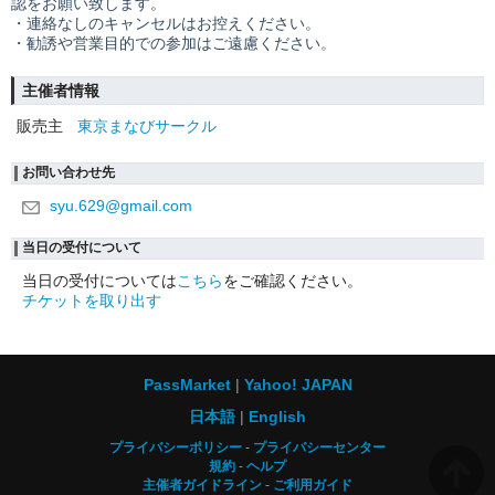
認をお願い致します。
・連絡なしのキャンセルはお控えください。
・勧誘や営業目的での参加はご遠慮ください。
主催者情報
販売主
東京まなびサークル
お問い合わせ先
syu.629@gmail.com
当日の受付について
当日の受付については
こちら
をご確認ください。
チケットを取り出す
PassMarket
Yahoo! JAPAN
日本語
English
プライバシーポリシー
プライバシーセンター
規約
ヘルプ
主催者ガイドライン
ご利用ガイド