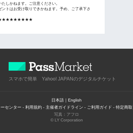
いたしかねます。ご注意ください。
ゼントはお受け取りできかねます。予め、ご了承下さ
★★★★★★★★★
スマホで簡単 Yahoo! JAPANのデジタルチケット
日本語
｜
English
シーセンター
-
利用規約
-
主催者ガイドライン
-
ご利用ガイド
-
特定商取
写真：アフロ
© LY Corporation