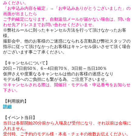
みください。
「お申込み内容を確定」→「お申込みありがとうございました」の
画面が出ましたら
ご予約確定になります。自動返信メールが届かない場合は、問い合
わせ先アドレスまでお問い合わせくださいませ。
※弊社ルールに則ったキャンセル方法を行って頂けなかったお客
様。
撮影会中、他のお客様のご迷惑になられる言動及び弊社スタッフの
指示に従って頂けなかったお客様はキャンセル扱いさせて頂く場合
がございます事ご了承ください。
【キャンセルについて】
20日～7日前50％、6～4日前70％、3日前～当日100％
仮押さえや度重なるキャンセルは他のお客様の迷惑となり
モデル様へのご負担にも繋がる為、ご注意下さいませ。
※キャンセルされる際は、開催日・モデル名・申込番号をお知らせ
下さい。
【利用規約】
詳細
【イベント当日】
当日は各部開始20分前から入場及び受付になり、それ以前は会場に
入れません。
受付時、ご予約のモデル様・本名・チェキの枚数お伝えください。