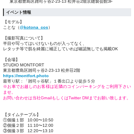
東京都豊島区雑司ヶ谷2-23-13 松井荘2階京縫製会館3F
イベント情報
【モデル】
ことな（
@kotona_cos
）
【撮影写真について】
半目や写ってはいけないものが入ってなく、
レタッチ等で肌を綺麗に補正していれば確認無しでも掲載OK
【会場】
STUDIO MONTFORT
東京都豊島区雑司ヶ谷2-23-13 松井荘2階
https://montfort.photo
最寄り駅：「雑司ヶ谷駅」１番出口より徒歩５分
※お車でお越しのお客様は近隣のコインパーキングをご利用下さい
ませ。
お問い合わせは当社GmailもしくはTwitter DMまでお願い致します。
【タイムテーブル】
①個撮１部 10:00〜10:50
②個撮２部 11:10〜12:00
③個撮３部 12:20〜13:10