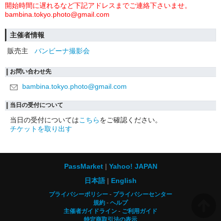
開始時間に遅れるなど下記アドレスまでご連絡下さいませ。
bambina.tokyo.photo@gmail.com
主催者情報
販売主
バンビーナ撮影会
お問い合わせ先
bambina.tokyo.photo@gmail.com
当日の受付について
当日の受付については
こちら
をご確認ください。
チケットを取り出す
PassMarket
Yahoo! JAPAN
日本語
English
プライバシーポリシー
プライバシーセンター
規約
ヘルプ
主催者ガイドライン
ご利用ガイド
特定商取引法の表示