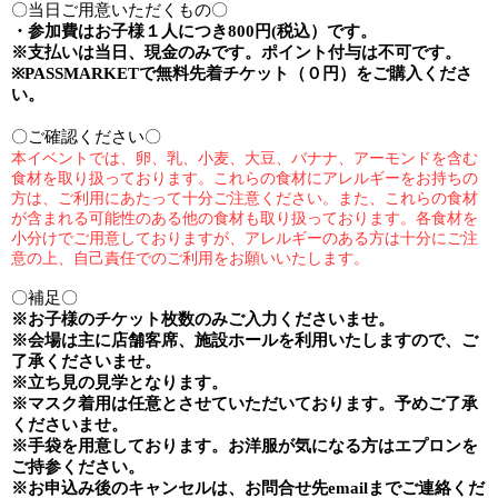
〇当日ご用意いただくもの〇
・参加費は
お子様１人
につき
800
円
(
税込）です。
※
支払いは当日、現金のみです。ポイント付与は不可です。
※PASSMARKET
で無料先着チケット（０円）をご購入くださ
い。
〇ご確認ください〇
本イベントでは、卵、乳、小麦、大豆、バナナ、アーモンドを含む
食材を取り扱っております。これらの食材にアレルギーをお持ちの
方は、ご利用にあたって十分ご注意ください。
また、これらの食材
が含まれる可能性のある他の食材も取り扱っております。各食材を
小分けでご用意しておりますが、アレルギーのある方は十分にご注
意の上、自己責任でのご利用をお願いいたします。
〇補足〇
※
お子様のチケット枚数のみご入力くださいませ。
※
会場は主に店舗客席、施設ホールを利用いたしますので、ご
了承くださいませ。
※
立ち見の見学となります。
※
マスク着用は任意とさせていただいております。予めご了承
くださいませ。
※手袋を用意しております。お洋服が気になる方はエプロンを
ご持参ください。
※
お申込み後のキャンセルは、お問合せ先
email
までご連絡くだ