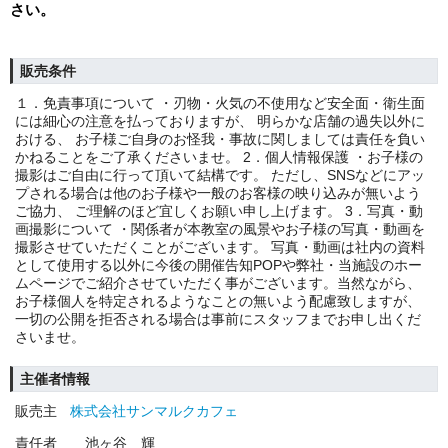
さい。
販売条件
１．免責事項について ・刃物・火気の不使用など安全面・衛生面
には細心の注意を払っておりますが、 明らかな店舗の過失以外に
おける、 お子様ご自身のお怪我・事故に関しましては責任を負い
かねることをご了承くださいませ。 2．個人情報保護 ・お子様の
撮影はご自由に行って頂いて結構です。 ただし、SNSなどにアッ
プされる場合は他のお子様や一般のお客様の映り込みが無いよう
ご協力、 ご理解のほど宜しくお願い申し上げます。 3．写真・動
画撮影について ・関係者が本教室の風景やお子様の写真・動画を
撮影させていただくことがございます。 写真・動画は社内の資料
として使用する以外に今後の開催告知POPや弊社・当施設のホー
ムページでご紹介させていただく事がございます。当然ながら、
お子様個人を特定されるようなことの無いよう配慮致しますが、
一切の公開を拒否される場合は事前にスタッフまでお申し出くだ
さいませ。
主催者情報
販売主
株式会社サンマルクカフェ
責任者
池ヶ谷 輝