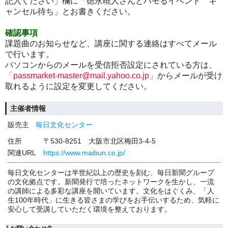
記入ください」欄に「徳永暁人さんとハモるイベント キ
ャンセル待ち」とお書きください。
確認事項
課題曲のお知らせなど、
講座に関する連絡はすべてメール
で行います。
パソコンからのメールを受信拒否設定にされている方は、
「passmarket-master@mail.yahoo.co.jp」
からメールが受け
取れるように設定を変更してください。
主催者情報
販売主
毎日文化センター
住所
〒530-8251 大阪市北区梅田3-4-5
関連URL
https://www.maibun.co.jp/
毎日文化センターは半世紀以上の歴史を刻む、毎日新聞グループ
の文化拠点です。新聞発行で培ったネットワークを生かし、一流
の講師による多彩な講座を開いています。文化をはぐくみ、「人
生100年時代」に生きる皆さまの学びをお手伝いするため、気軽に
安心して受講していただく環境を整えております。