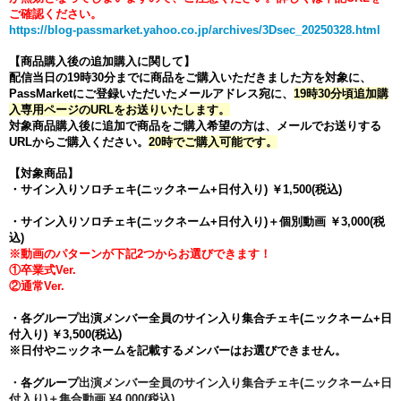
ご確認ください。
https://blog-passmarket.yahoo.co.jp/archives/3Dsec_20250328.html
【商品購入後の追加購入に関して】
配信当日の19時30分までに商品をご購入いただきました方を対象
に、
PassMarketにご登録いただいたメールアドレス宛に、
19時30分頃追加購
入専用ページのURLをお送りいたします。
対象商品購入後に追加で商品をご購入希望の方は、メールでお送りする
URLからご購入ください。
20時でご購入可能です。
【対象商品】
・サイン入りソロチェキ(ニックネーム+日付入り) ￥1,500(税込)
・サイン入りソロチェキ(ニックネーム+日付入り)＋個別動画 ￥3,000
(税
込)
※動画のパターンが下記2つからお選びできます！
①卒業式Ver.
②通常Ver.
・各グループ
出演メンバー全員の
サイン入り集合チェキ(ニックネーム+日
付入り) ￥3,500
(税込)
※日付やニックネームを記載するメンバーはお選びできません。
・
各グループ
出演メンバー全員の
サイン入り集合チェキ(ニックネーム+日
付入り)＋集合動画 ¥4,000(税込)