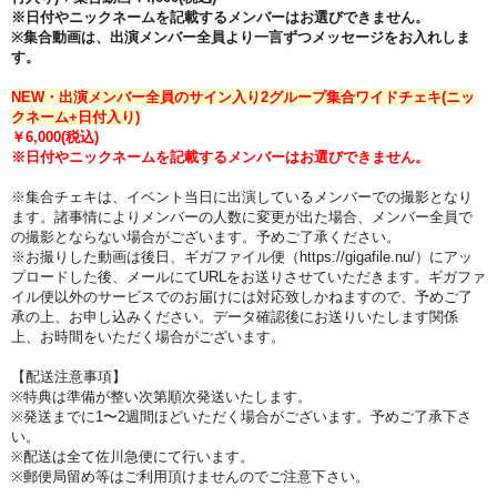
※日付やニックネームを記載するメンバーはお選びできません。
※集合動画は、出演メンバー全員より一言ずつメッセージをお入れしま
す。
NEW・出演メンバー全員のサイン入り2グループ集合ワイドチェキ(ニッ
クネーム+日付入り)
￥6,000
(税込)
※日付やニックネームを記載するメンバーはお選びできません。
※集合チェキは、イベント当日に出演しているメンバーでの撮影となり
ます。諸事情によりメンバーの人数に変更が出た場合、メンバー全員で
の撮影とならない場合がございます。予めご了承ください。
※お撮りした動画は後日、ギガファイル便（https://gigafile.nu/）にアッ
プロードした後、メールにてURLをお送りさせていただきます。ギガファ
イル便以外のサービスでのお届けには対応致しかねますので、予めご了
承の上、お申し込みください。データ確認後にお送りいたします関係
上、お時間をいただく場合がございます。
【配送注意事項】
※特典は準備が整い次第順次発送いたします。
※発送までに1〜2週間ほどいただく場合がございます。予めご了承下さ
い。
※配送は全て佐川急便にて行います。
※郵便局留め等はご利用頂けませんのでご注意下さい。