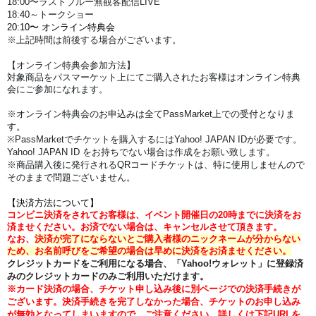
18:00
〜
ラストブルー
無観客配信LIVE
18:40～
トークショー
20:10〜 オンライン特典会
※上記時間は前後する場合がございます。
【オンライン特典会参加方法】
対象商品をパスマーケット上にてご購入されたお客様はオンライン特典
会にご参加になれます。
※オンライン特典会のお申込みは全て
PassMarket
上での受付となりま
す。
※PassMarketでチケットを購入するにはYahoo! JAPAN IDが必要です。
Yahoo! JAPAN ID をお持ちでない場合は作成をお願い致します。
※商品購入後に発行されるQRコードチケットは、特に使用しませんので
そのままで問題ございません。
【決済方法について】
コンビニ決済をされてお客様は、イベント開催日の20時までに決済をお
済ませください。
お済でない場合は、キャンセルさせて頂きます。
なお、
決済が完了にならないとご購入者様のニックネームが分からない
ため、お名前呼びをご希望の場合は早めに決済をお済ませください。
クレジットカードをご利用になる場合、「Yahoo!ウォレット」に登録済
みのクレジットカードのみご利用いただけます。
※カード決済の場合、チケット申し込み後に別ページでの決済手続きが
ございます。
決済手続きを完了しなかった場合、チケットのお申し込み
が無効となってしまいますので、ご注意ください。
詳しくは下記URLを