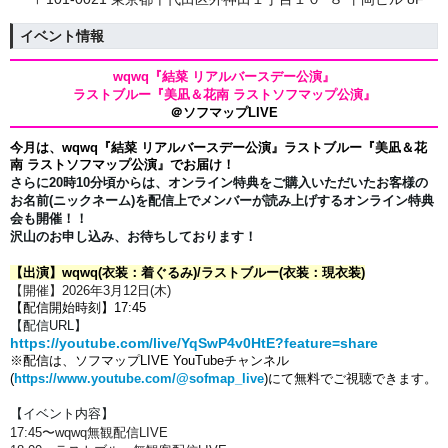
イベント情報
wqwq『結菜 リアルバースデー公演』
ラストブルー『美凪＆花南 ラストソフマップ公演』
＠ソフマップLIVE
今月は、
wqwq『結菜 リアルバースデー公演』ラストブルー『美凪＆花
南 ラストソフマップ公演』でお届け！
さらに20時10分頃からは、オンライン特典をご購入いただいたお客様の
お名前(ニックネーム)を配信上で
メンバーが読み上げするオンライン特典
会も開催！！
沢山のお申し込み、お待ちしております！
【出演】
wqwq(衣装：着ぐるみ)/ラストブルー(衣装：現衣装)
【開催】2026年3月12日(木)
【配信開始時刻】17:45
【配信URL】
https://youtube.com/live/YqSwP4v0HtE?feature=share
※配信は、ソフマップLIVE YouTubeチャンネル
(
https://www.youtube.com/@sofmap_live
)
にて
無料でご視聴できます。
【イベント内容】
17:45
〜
wqwq
無観配信LIVE