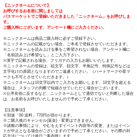
【ニックネームについて】
お呼びするお名前に関しましては
パスマーケットでご登録いただきました「ニックネーム」をお呼びしま
す。
ご購入時にございます、アンケート欄にご入力ください
。
※ニックネームは商品ご購入時に必ずご登録下さい。
※ニックネームの記載がない場合、ご本名で登録させていただきます。
※ニックネームを読み上げる事をご希望されない場合、アンケート欄に
「名前読み上げ希望なし」とご入力下さい。
※漢字で記載される場合、フリガナの入力もお願いいたします。
※ニックネームの登録は、絵文字、顔文字、半角記号、特殊記号などは
文字化けの原因となりますのでご遠慮ください。（ハートマークや星マ
ークも不可とさせていただきます。）
※ニックネームは10文字以内でご入力をお願いします。10文字を超える
場合は、スタッフの判断で短縮させていただく場合がございます。
※公序良俗に反するなど、ニックネームとして適切でないと判断した場合
は、お名前をお呼びいたしませんので予めご了承ください。
【注意事項】
※別途「00.送料」770円が掛かります。
※ご購入後のキャンセル(返金)・変更はできません。
※諸般の事情により、やむをえずイベント内容等の変更、またはイベン
トが中止となる場合がございますので予めご了承ください。その際の対
応方法については後日ご案内致します。