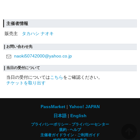
主催者情報
販売主
タカハシ ナオキ
お問い合わせ先
naoki50742000@yahoo.co.jp
当日の受付について
当日の受付については
こちら
をご確認ください。
チケットを取り出す
PassMarket
Yahoo! JAPAN
日本語
English
プライバシーポリシー
プライバシーセンター
規約
ヘルプ
主催者ガイドライン
ご利用ガイド