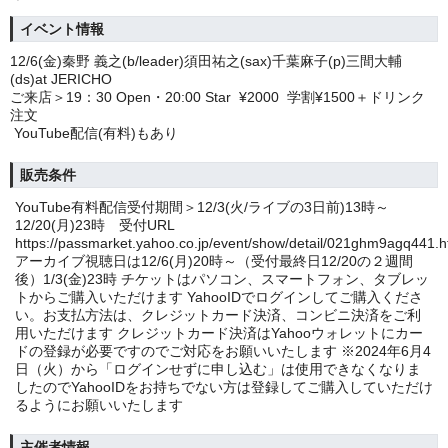
イベント情報
12/6(金)秦野 義之(b/leader)須田祐之(sax)千葉麻子(p)三間大輔
(ds)at JERICHO
ご来店＞19：30 Open・20:00 Star ¥2000 学割¥1500＋ドリンク
注文
YouTube配信(有料)もあり
販売条件
YouTube有料配信受付期間＞12/3(火/ライブの3日前)13時～
12/20(月)23時 受付URL
https://passmarket.yahoo.co.jp/event/show/detail/021ghm9agq441
アーカイブ視聴日は12/6(月)20時～（受付最終日12/20の２週間
後）1/3(金)23時 チケットはパソコン、スマートフォン、タブレッ
トからご購入いただけます YahooIDでログインしてご購入くださ
い。お支払方法は、クレジットカード決済、コンビニ決済をご利
用いただけます クレジットカード決済はYahooウォレットにカー
ドの登録が必要ですのでご対応をお願いいたします ※2024年6月4
日（火）から「ログインせずに申し込む」は使用できなくなりま
したのでYahooIDをお持ちでない方は登録してご購入していただけ
るようにお願いいたします
主催者情報