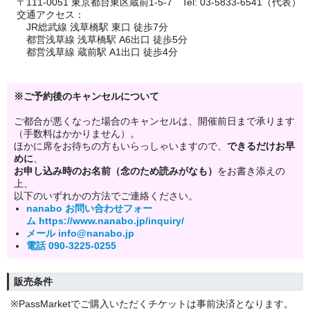
〒111-0051 東京都台東区蔵前1-5-7
Tel: 03-5833-6541（代表）
交通アクセス：
JR総武線 浅草橋駅 東口 徒歩7分
都営浅草線 浅草橋駅 A6出口 徒歩5分
都営浅草線 蔵前駅 A1出口 徒歩4分
※ご予約後のキャンセルについて
ご都合が悪くなった場合のキャンセルは、開催前日まで承ります
（手数料はかかりません）。
ほかに席をお待ちの方もいらっしゃいますので、
できるだけお早
めに
、
お申し込み時のお名前（念のため読みがなも）
をお書き添えの
上、
以下のいずれかの方法でご連絡ください。
nanabo お問い合わせフォー
ム https://www.nanabo.jp/inquiry/
メール info@nanabo.jp
電話 090-3225-0255
販売条件
※PassMarketでご購入いただくチケットは事前決済となります。