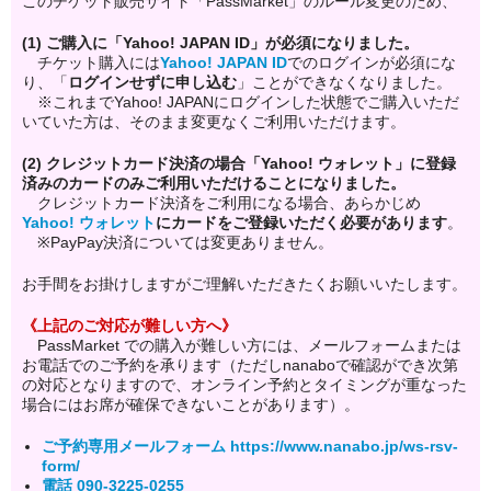
このチケット販売サイト「PassMarket」のルール変更のため、
(1) ご購入に「Yahoo! JAPAN ID」が必須になりました。
チケット購入には
Yahoo! JAPAN ID
でのログイン
が必須にな
り、「
ログインせずに申し込む
」ことができなくなりました。
※これまでYahoo! JAPANにログインした状態でご購入いただ
いていた方は、そのまま変更なくご利用いただけます。
(2) クレジットカード決済の場合「Yahoo! ウォレット」に登録
済みのカードのみご利用いただけることになりました。
クレジットカード決済をご利用になる場合、あらかじめ
Yahoo! ウォレット
にカードをご登録いただく必要があります
。
※PayPay決済については変更ありません。
お手間をお掛けしますがご理解いただきたくお願いいたします。
《上記のご対応が難しい方へ》
PassMarket での購入が難しい方には、メールフォームまたは
お電話でのご予約を承ります（ただしnanaboで確認ができ次第
の対応となりますので、オンライン予約とタイミングが重なった
場合にはお席が確保できないことがあります）。
ご予約専用メールフォーム https://www.nanabo.jp/ws-rsv-
form/
電話 090-3225-0255