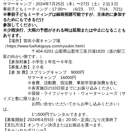
サマーキャンプ：2024年7月25日（木）〜27日（土）２泊３日
事前子どもミーティング：17:00〜 （6/23, 7/7, 7/14, 7/21)
※事前子どもミーティングは録画視聴可能ですが、主体的に参加す
るためにもできるだけ
参加してください。
※少雨決行、大雨の予想がされる時は延期または中止になることも
あります。
【場所】笛吹小屋キャンプ場
（https://www.fuefukigoya.com/ryoukin.html）
〒404-0201 山梨県山梨市三富川浦1820（道の駅三
富の向かい側です。）
【参加対象】小学生１年生〜６年生
【募集人数】２０名
【参 加 費】スプリングキャンプ 9000円
サマーキャンプ 16000円
※食費、活動費、宿泊費、事前学習参加費を含む
※各実施日の10日前までにお振り込みください。
※寝袋・ライフジャケット・ウォーターシューズ（サ
イズと数に限りあり。
お問い合せいただいてからお申し込みください）
は、
1つ500円でレンタルできます。
【募集開始】2024年4月5日（金）20:00～定員になり次第終了
【支払方法】オンライン決済またはお振込を選べます。
【キャンセルポリシー】