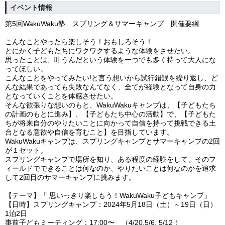
イベント情報
第5回WakuWaku塾 スプリング＆サマーキャンプ 開催要綱
こんなことやったら楽しそう！おもしろそう！
とにかく子どもたちにワクワクするような体験をさせたい。
思ったことは、叶うんだという体験を一つでも多く持って大人にな
ってほしい。
こんなことをやってみたい!と言う想いから試行錯誤を繰り返し、ど
んな結果であっても失敗なんてなく、全てが経験となって自身の力
となっていくことを体感させたい。
そんな欲張りな想いのもと、WakuWakuキャンプは、【子どもたち
の計画のもとに進み】、【子どもたち中心の活動】で、【子どもた
ちが将来自分のやりたいことに向かって自信を持って挑戦できる土
台となる意欲や自信を育むこと】を目指しています。
WakuWakuキャンプは、スプリングキャンプとサマーキャンプの2回
が１セット。
スプリングキャンプで場所を知り、ある程度の経験をして、そのフ
ィールドでできることは何なのか、やりたいことは何なのかを追求
して2回目のサマーキャンプに挑みます。
【テーマ】「 思いっきり楽しもう！WakuWaku子どもキャンプ」
【日時】スプリングキャンプ：2024年5月18日（土）～19日（日）
1泊2日
事前子どもミーティング：17:00〜 （4/20.5/6. 5/12 ）