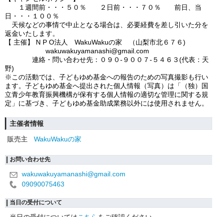
１週間前・・・５０％ ２日前・・・７０％ 前日、当
日・・・１００％
天候などの事情で中止となる場合は、必要経費を差し引いた分を
返金いたします。
【 主催】 N P O法人 WakuWakuの家 （山梨市北６７６)
wakuwakuyamanashi@gmail.com
連絡・問い合わせ先：０９０‐９００７‐５４６３(代表：天
野)
※この活動では、子どもゆめ基金への報告のための写真撮影も行い
ます。子どもゆめ基金へ提出された個人情報（写真）は「（独）国
立青少年教育振興機構が保有する個人情報の適切な管理に関する規
定」に基づき、子どもゆめ基金助成業務以外には使用されません。
主催者情報
販売主
WakuWakuの家
お問い合わせ先
wakuwakuyamanashi@gmail.com
09090075463
当日の受付について