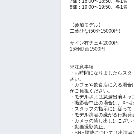
7部：18:00〜18:50、各1名
8部：19:00〜19:50、各1名
【参加モデル
】
二葉ひな
(50分15000円)
サイン有チェキ2000円
15秒動画1500円
※注意事項
・お時間になりましたらスタ
さい。
・カフェや飲食店に入る場合
がご負担ください。
・モデルさまは急遽出演キャ
・撮影会中止の場合は、Xへ
・スタッフの指示には従って
・モデル演者の嫌がる行動発
・カメラの貸し出しはござい
・動画撮影禁止。
・SNS掲載については出演