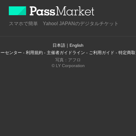
スマホで簡単 Yahoo! JAPANのデジタルチケット
日本語
｜
English
シーセンター
-
利用規約
-
主催者ガイドライン
-
ご利用ガイド
-
特定商取
写真：アフロ
© LY Corporation