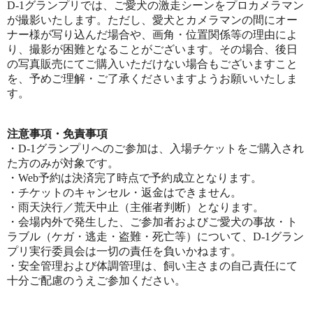
D-1グランプリでは、ご愛犬の激走シーンをプロカメラマン
が撮影いたします。ただし、愛犬とカメラマンの間にオー
ナー様が写り込んだ場合や、画角・位置関係等の理由によ
り、撮影が困難となることがございます。その場合、後日
の写真販売にてご購入いただけない場合もございますこと
を、予めご理解・ご了承くださいますようお願いいたしま
す。
注意事項・免責事項
・D-1グランプリへのご参加は、入場チケットをご購入され
た方のみが対象です。
・Web予約は決済完了時点で予約成立となります。
・チケットのキャンセル・返金はできません。
・雨天決行／荒天中止（主催者判断）となります。
・会場内外で発生した、ご参加者およびご愛犬の事故・ト
ラブル（ケガ・逃走・盗難・死亡等）について、D-1グラン
プリ実行委員会は一切の責任を負いかねます。
・安全管理および体調管理は、飼い主さまの自己責任にて
十分ご配慮のうえご参加ください。