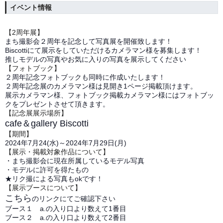
イベント情報
【2周年展】
まち撮影会２周年を記念して写真展を開催致します！
Biscottiにて展示をしていただけるカメラマン様を募集します！
推しモデルの写真やお気に入りの写真を展示してください
【フォトブック】
２周年記念フォトブックも同時に作成いたします！
２周年記念展のカメラマン様は見開き1ページ掲載頂けます。
展示カメラマン様、フォトブック掲載カメラマン様にはフォトブッ
クをプレゼントさせて頂きます。
【記念展展示場所】
cafe＆gallery Biscotti
【期間】
2024年7月24(水)～2024年7月29日(月)
【展示・掲載対象作品について】
・まち撮影会に現在所属しているモデル写真
・モデルに許可を得たもの
★リク撮による写真もokです！
【展示ブースについて】
こちら
のリンクにてご確認下さい
ブース１ a.の入り口より数えて1番目
ブース２ a.の入り口より数えて2番目