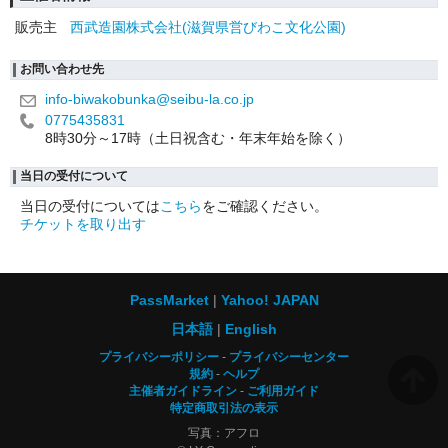
販売主
西武造園株式会社(滋賀県営びわこ文化公園)
お問い合わせ先
info-biwakobunka@seibu-la.co.jp
0775435831
8時30分～17時（土日祝含む・年末年始を除く）
当日の受付について
当日の受付については
こちら
をご確認ください。
チケットを取り出す
PassMarket
Yahoo! JAPAN
日本語
English
プライバシーポリシー
プライバシーセンター
規約
ヘルプ
主催者ガイドライン
ご利用ガイド
特定商取引法の表示
写真：アフロ