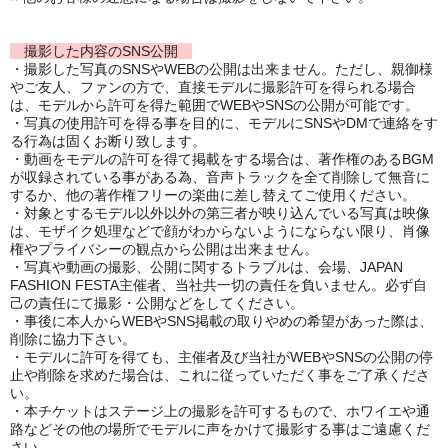
撮影した内容のSNS公開
・撮影した写真のSNSやWEBの公開は出来ません。ただし、親御様
やご友人、ファンの方で、直接モデルに撮影許可を得られる場合
は、モデルから許可を得た範囲でWEBやSNSの公開が可能です。
・写真の使用許可を得る事を目的に、モデルにSNSやDMで連絡をす
る行為は固くお断り致します。
・動画をモデルの許可を得て掲載をする場合は、著作権のあるBGM
が収録されている事がある為、音声トラックを全て削除して無音に
するか、他の著作権フリーの楽曲に差し替えてご使用ください。
・対象とするモデル以外以外の第三者が映り込んでいる写真は映像
は、モザイク処理などで顔がわからないようにならない限り、肖像
権やプライバシーの観点から公開は出来ません。
・写真や動画の撮影、公開に関するトラブルは、会場、JAPAN
FASHION FESTA主催者、当社共一切の責任を負いません。必ず自
己の責任にて撮影・公開などをしてください。
・事後に本人からWEBやSNS掲載の取りやめの希望があった際は、
削除に協力下さい。
・モデルに許可を得ても、主催者及び当社がWEBやSNSの公開の停
止や削除を求めた場合は、これに従っていただく事をご了承くださ
い。
・本チケットはステージ上の撮影を許可するもので、ホワイエや通
路などその他の場所でモデルに声をかけて撮影する事はご遠慮くだ
さい。