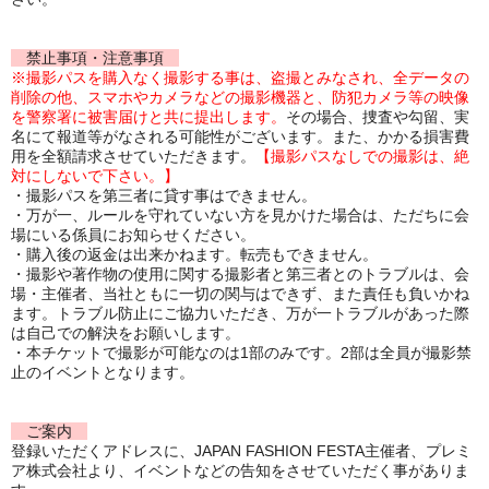
禁止事項・注意事項
※撮影パスを購入なく撮影する事は、盗撮とみなされ、全データの
削除の他、スマホやカメラなどの撮影機器と、防犯カメラ等の映像
を警察署に被害届けと共に提出します。
その場合、捜査や勾留、実
名にて報道等がなされる可能性がございます。また、かかる損害費
用を全額請求させていただきます。
【撮影パスなしでの撮影は、絶
対にしないで下さい。】
・撮影パスを第三者に貸す事はできません。
・万が一、ルールを守れていない方を見かけた場合は、ただちに会
場にいる係員にお知らせください。
・購入後の返金は出来かねます。転売もできません。
・撮影や著作物の使用に関する撮影者と第三者とのトラブルは、会
場・主催者、当社ともに一切の関与はできず、また責任も負いかね
ます。トラブル防止にご協力いただき、万が一トラブルがあった際
は自己での解決をお願いします。
・本チケットで撮影が可能なのは1部のみです。2部は全員が撮影禁
止のイベントとなります。
ご案内
登録いただくアドレスに、JAPAN FASHION FESTA主催者、プレミ
ア株式会社より、イベントなどの告知をさせていただく事がありま