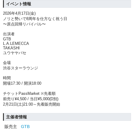
イベント情報
2026年4月17日(金)
ノリと勢いで8周年を仕方なく祝う日
〜原点回帰リバイバル〜
出演者
GTB
L.A.LEMECCA
TAKASHI
ユウヤヤバセ
会場
渋谷スターラウンジ
時間
開場17:30 / 開演18:00
チケットPassMarket ※先着順
前売り¥4,500 / 当日¥5,000(D別)
2
月
21
日
(
土
)21:00
～先着販売開始
主催者情報
販売主
GTB