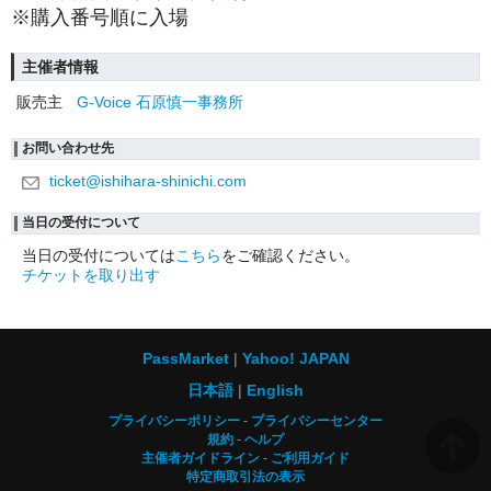
※購入番号順に入場
主催者情報
販売主
G-Voice 石原慎一事務所
お問い合わせ先
ticket@ishihara-shinichi.com
当日の受付について
当日の受付については
こちら
をご確認ください。
チケットを取り出す
PassMarket
Yahoo! JAPAN
日本語
English
プライバシーポリシー
プライバシーセンター
規約
ヘルプ
主催者ガイドライン
ご利用ガイド
特定商取引法の表示