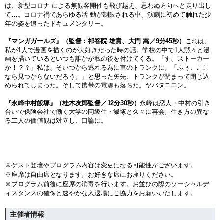
は、新型コロナ による無観客開催も飛び越え、思わぬ方向へと走り出し
て…。コロナ禍であらゆる活 動が制限される中、演劇に初めて触れた少
年の姿を追ったドキュメンタリー。
『マンガガールズ』（監督：祁答院 雄貴、大門 嵩／9分45秒）
これは、
私が1人で漫画を描くのが大好きだった時の話。学校の中で1人黙々と漫
画を描いているといつも誰かが私の後を付けてくる。「す、ストーカー
か！？？」私は、そいつから逃れる為に車のトランクに。「ふぅ、ここ
なら見つからないだろう。」と思った矢先、トランクが閉まって閉じ込
められてしまった。そして携帯の電源も落ちた。ヤバタニエン。
『永峰中村飯塚』（桂木友椰監督／12分30秒）
永峰は恋人・中村の引き
合いで保険会社で働く大学の同級生・飯塚と久々に再会。生き方の異な
る二人の価値観は対立し、口論に。
※ゲスト登壇やプログラム内容は変更になる可能性がございます。
※座席は自由席となります。お好きな席にお座りください。
※プログラム前後に座席の消毒を行います。お並びの際のソーシャルデ
ィスタンスの確保と速やかな入退場にご協力をお願いいたします。
主催者情報