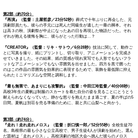
第2部（約70分）
『再演』（監督：土屋哲彦／23分52秒）
葬式で十年ぶりに再会した、元
演劇部員たち。彼らの手元には死んだ同級生が遺した一冊の脚本。それ
は高３の秋、演劇祭が中止になったあの日を再現した物語だった。それ
ぞれが抱える後悔を胸に、彼らがとった行動は…？
『CREATOR』（監督：リキ・サトウ／6分28秒）
技法に関して、動作ご
とに写真を撮り、紙にプリントし、切り取り、アニメーションを完成さ
せていきました。その結果、紙の質感が現れ実写でも人形でもないフラ
ットなアニメーションでもない雰囲気を出せました。四方を黒で囲った
のはこの作品の雰囲気を効果的に表現するためで、装飾を最低限に抑え
られたミニマリズムな空間と調和します。
『最も無害で、あまりにも攻撃的』（監督：中田江玲監督／40分08秒）
高校3年生の夏帆は制服のスカートを着た自分の姿を見ることにとうとう
耐えられなくなっていた。静かな怒りを抱えたまま過ごす、夏の半ばの5
日間。夏帆は別荘を売る準備のために、親と共に山梨へと向かう。
第3部（約74分）
『走れ！走れ走れメロス』（監督：折口慎一郎／52分55秒）
全校生徒70
名。島根県の最も小さな公立高校で、男子生徒4人が演劇を始めた。選ん 
だ題材は「走れメロス」。高校演劇の地区大会へ挑んだ彼らのメロス