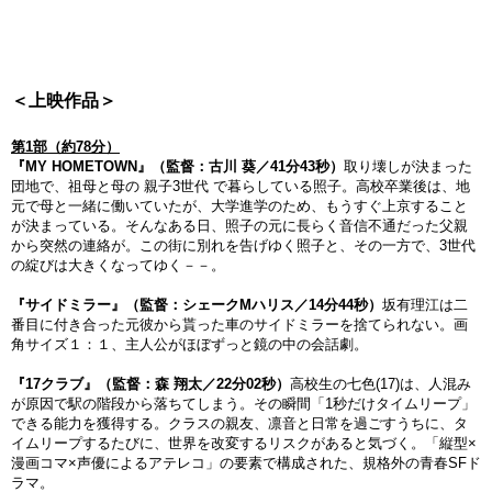
＜上映作品＞
第1部（約78分）
『MY HOMETOWN』（監督：古川 葵／41分43秒）
取り壊しが決まった
団地で、祖母と母の 親子3世代 で暮らしている照子。高校卒業後は、地
元で母と一緒に働いていたが、大学進学のため、もうすぐ上京すること
が決まっている。そんなある日、照子の元に長らく音信不通だった父親
から突然の連絡が。この街に別れを告げゆく照子と、その一方で、3世代
の綻びは大きくなってゆく－－。
『サイドミラー』（監督：シェークMハリス／14分44秒）
坂有理江は二
番目に付き合った元彼から貰った車のサイドミラーを捨てられない。画
角サイズ１：１、主人公がほぼずっと鏡の中の会話劇。
『17クラブ』（監督：森 翔太／22分02秒）
高校生の七色(17)は、人混み
が原因で駅の階段から落ちてしまう。その瞬間「1秒だけタイムリープ」
できる能力を獲得する。クラスの親友、凛音と日常を過ごすうちに、タ
イムリープするたびに、世界を改変するリスクがあると気づく。「縦型×
漫画コマ×声優によるアテレコ」の要素で構成された、規格外の青春SFド
ラマ。