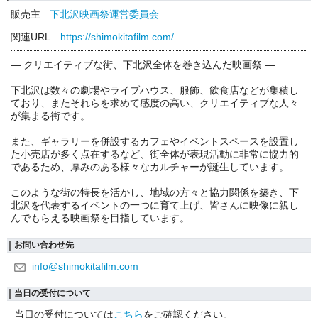
販売主
下北沢映画祭運営委員会
関連URL
https://shimokitafilm.com/
― クリエイティブな街、下北沢全体を巻き込んだ映画祭 ―
下北沢は数々の劇場やライブハウス、服飾、飲食店などが集積し
ており、またそれらを求めて感度の高い、クリエイティブな人々
が集まる街です。
また、ギャラリーを併設するカフェやイベントスペースを設置し
た小売店が多く点在するなど、街全体が表現活動に非常に協力的
であるため、厚みのある様々なカルチャーが誕生しています。
このような街の特長を活かし、地域の方々と協力関係を築き、下
北沢を代表するイベントの一つに育て上げ、皆さんに映像に親し
んでもらえる映画祭を目指しています。
お問い合わせ先
info@shimokitafilm.com
当日の受付について
当日の受付については
こちら
をご確認ください。