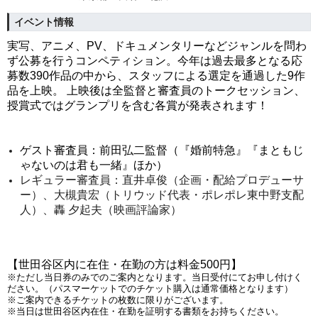
イベント情報
実写、アニメ、PV、ドキュメンタリーなどジャンルを問わ
ず公募を行うコンペティション。今年は過去最多となる応
募数390作品の中から、スタッフによる選定を通過した9作
品を上映。 上映後は全監督と審査員のトークセッション、
授賞式ではグランプリを含む各賞が発表されます！
ゲスト審査員：
前田弘二
監督（『
婚前特急』『
まともじ
ゃないのは君も一緒』ほか）
レギュラー審査員：直井卓俊（企画・配給プロデューサ
ー）、大槻貴宏（トリウッド代表・ポレポレ東中野支配
人）、
轟 夕起夫（映画評論家）
【世田谷区内に在住・在勤の方は料金500円】
※ただし当日券のみでのご案内となります。当日受付にてお申し付けく
ださい。（パスマーケットでのチケット購入は通常価格となります）
※ご案内できるチケットの枚数に限りがございます。
※当日は世田谷区内在住・在勤を証明する書類をお持ちください。