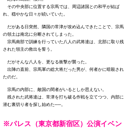
その中央部に位置する宗馬では、周辺諸国との和平が結ば
れ、穏やかな日々が続いていた。
だがある日突然、隣国の常津が攻め込んできたことで、宗馬
の領土は南北に分断されてしまった。
宗馬南部で訓練を行っていた八人の武将達は、北部に取り残
された領主の救出を誓う。
だがそんな八人を、更なる衝撃が襲った。
出陣の直前、宗馬軍の総大将だった男が、何者かに暗殺され
たのだ。
宗馬の内部に、敵国の間者がいるとしか思えない。
残された武将達は、常津を打ち破る作戦を立てつつ、内部に
潜む裏切り者を探し始めた──。
※パレス（東京都新宿区）公演イベン