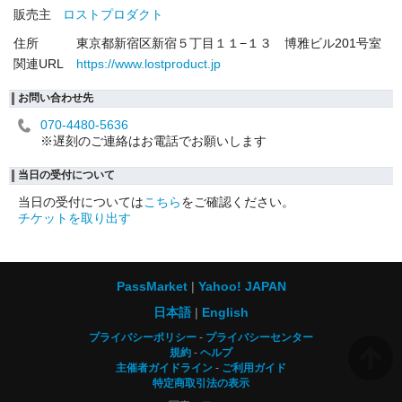
販売主
ロストプロダクト
住所
東京都新宿区新宿５丁目１１−１３ 博雅ビル201号室
関連URL
https://www.lostproduct.jp
お問い合わせ先
070-4480-5636
※遅刻のご連絡はお電話でお願いします
当日の受付について
当日の受付については
こちら
をご確認ください。
チケットを取り出す
PassMarket
Yahoo! JAPAN
日本語
English
プライバシーポリシー
プライバシーセンター
規約
ヘルプ
主催者ガイドライン
ご利用ガイド
特定商取引法の表示