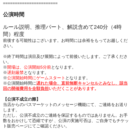
=======================
公演時間
ルール説明、推理パート、解説含めて240分（4時
間）程度
前後する可能性はございます。お時間には余裕をもってお越しくだ
さい。
※終了時間は演目及び展開によって前後いたします。ご了承くださ
い。
※
開場は、公演開始5分前
となります。
※
遅刻厳禁
となります。
※
公演開始時間にゲームスタート
となります。
※公演開始時間に
遅れた場合、直前無断キャンセルとみなし、該当
回の開催費用を全額負担
いただくことがあります。
【公演不成立の際】
当店からのパスマーケットのメッセージ機能にて、ご連絡をお送り
します。
ただし、公演不成立のご連絡を保証するものではありません。お手
数をおかけして恐縮ですが 、公演の実施可否は、ご自身でもチケッ
ト販売ページにてご確認ください。