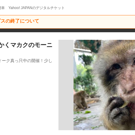
単 Yahoo! JAPANのデジタルチケット
ービスの終了について
かくマカクのモーニ
ィーク真っ只中の開催！少し
！