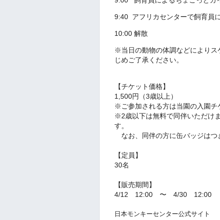
9:00
飼育員によるちょこっとガ
9:40 アフリカセンターで飼育
10:00 解散
※当日の動物の体調などによりス
じめご了承ください。
【チケット価格】
1,500円（3歳以上）
※ご参加される方は当園の入園チ
※2歳以下は無料で同伴いただけ
す。
なお、同伴の方に缶バッジはつ
【定員】
30名
【販売期間】
4/12 12:00 〜 4/30 12:00
日本モンキーセンター公式サイト