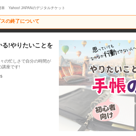
単 Yahoo! JAPANのデジタルチケット
ービスの終了について
わかる!やりたいことを
日々の忙しさで自分の時間が
講座です!
45