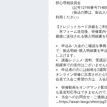
部⼼理相談員会
（記号12190番号714004
（振込の際は、振込⼈名を
利⽤ください）
【クレジットカード決裁をご利
本フォーム送信後、研修案内
裁後に送信される購入明細書を
※ 申込み･入金のご確認を事
で、振込明細･購入明細書を申
し上げます。
※ 講義レジュメ･資料、受講証
紙媒体での送付はございません
※ 申込者の方には録画を2週
オンライン研修に出席された心
会員で入会ご希望の方は、入会
※ 研修動画をオンデマンド配
も返金対応等はできませんので
※ 当会へのお問合せ・ご連絡
→https://aisan-law.jp/shinri/pg