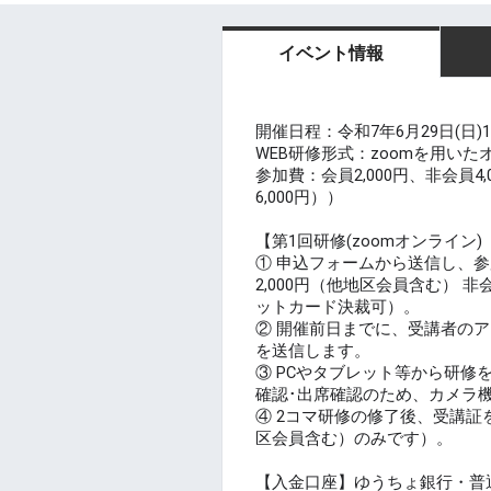
イベント情報
開催日程：令和7年6月29日(日)13:
WEB研修形式：zoomを用い
参加費：会員2,000円、非会員4
6,000円））
【第1回研修(zoomオンライン
① 申込フォームから送信し、参加
2,000円（他地区会員含む） 非
ットカード決裁可）。
② 開催前日までに、受講者のア
を送信します。
③ PCやタブレット等から研
確認･出席確認のため、カメラ
④ 2コマ研修の修了後、受講
区会員含む）のみです）。
【⼊⾦⼝座】ゆうちょ銀⾏・普通