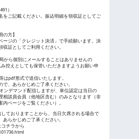
91）
ご記載ください。振込明細を領収証としてご
用の方】
ページの「クレジット決済」で手続願います。決
領収証としてご利用ください。
務局から個別にメールすることはありませんの
込み控えとしても保管いただきますようお願い申
等はpdf形式で送信いたします。
ので、あらかじめご了承ください。
間オンデマンド配信しますが、単位認定は当日の
理相談員会員（他地区含む）のみとなります（非
案内ページをご覧ください）。
信しておりますことから、当日欠席される場合で
、あらかじめご了承ください。
はコチラから
3101736.html