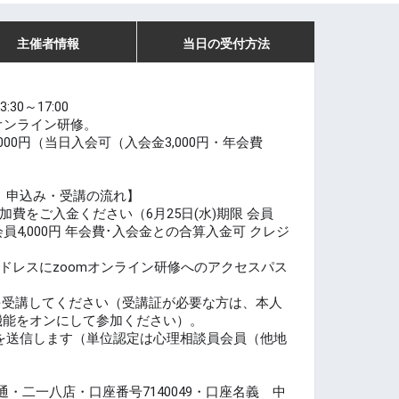
主催者情報
当日の受付方法
30～17:00
たオンライン研修。
,000円（当日入会可（入会金3,000円・年会費
) 申込み・受講の流れ】
費をご入金ください（6月25日(水)期限 会員
会員4,000円 年会費･入会金との合算入金可 クレジ
ドレスにzoomオンライン研修へのアクセスパス
修を受講してください（受講証が必要な方は、本人
機能をオンにして参加ください）。
証を送信します（単位認定は心理相談員会員（他地
・⼆⼀⼋店・⼝座番号7140049・⼝座名義 中