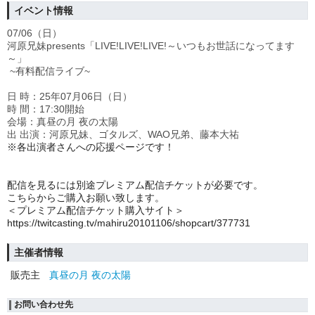
イベント情報
07/06（日）
河原兄妹presents「LIVE!LIVE!LIVE!～いつもお世話になってます
～」
~有料配信ライブ~
日 時：25年07月06日（日）
時 間：17:30開始
会場：真昼の月 夜の太陽
出 出演：河原兄妹、ゴタルズ、WAO兄弟、藤本大祐
※各出演者さんへの応援ページです！
配信を見るには別途プレミアム配信チケットが必要です。
こちらからご購入お願い致します。
＜プレミアム配信チケット購入サイト＞
https://twitcasting.tv/mahiru20101106/shopcart/377731
主催者情報
販売主
真昼の月 夜の太陽
お問い合わせ先