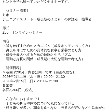
ヒントを持ち帰っていただくセミナーです。
［セミナー概要］
対象
ジュニアアスリート（成長期の子ども）の保護者・指導者
形式
Zoom
オンラインセミナー
内容
・背を伸ばすためのメカニズム（成長ホルモンのしくみ）
・身長を伸ばすための具体的な食事と栄養のとり方
・成長を最大化するための睡眠と生活リズム
・運動と身長の関係（成長期に大切な運動の考え方）
［開催日程］
※各回 約
90
分／内容は同一です（録画視聴なし）
2026
年
2
月
11
日（水・祝）
20:00
～
21:30
2026
年
2
月
15
日（日）
20:00
～
21:30
参加費
各回
3,300
円（税込）
こんな方におすすめです
・子どもの身長や体格について気になっている
・好き嫌いが多い、朝食を食べない、寝るのが遅いなど生活面が心