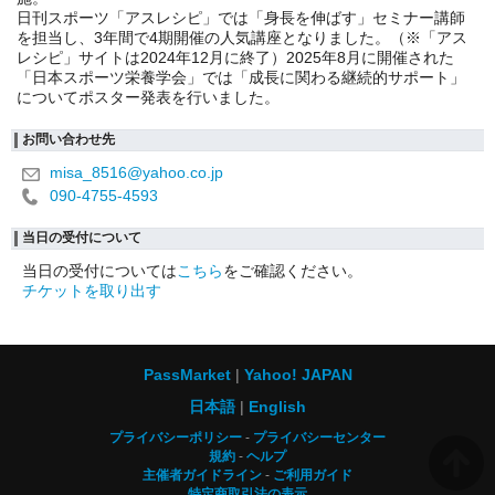
日刊スポーツ「アスレシピ」では「身長を伸ばす」セミナー講師
を担当し、3年間で4期開催の人気講座となりました。（※「アス
レシピ」サイトは2024年12月に終了）2025年8月に開催された
「日本スポーツ栄養学会」では「成長に関わる継続的サポート」
についてポスター発表を行いました。
お問い合わせ先
misa_8516@yahoo.co.jp
090-4755-4593
当日の受付について
当日の受付については
こちら
をご確認ください。
チケットを取り出す
PassMarket
Yahoo! JAPAN
日本語
English
プライバシーポリシー
プライバシーセンター
規約
ヘルプ
主催者ガイドライン
ご利用ガイド
特定商取引法の表示