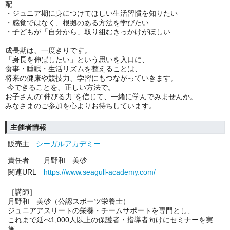
配
・ジュニア期に身につけてほしい生活習慣を知りたい
・感覚ではなく、根拠のある方法を学びたい
・子どもが「自分から」取り組むきっかけがほしい
成長期は、一度きりです。
「身長を伸ばしたい」という思いを入口に、
食事・睡眠・生活リズムを整えることは、
将来の健康や競技力、学習にもつながっていきます。
今できることを、正しい方法で。
お子さんの“伸びる力”を信じて、一緒に学んでみませんか。
みなさまのご参加を心よりお待ちしています。
主催者情報
販売主
シーガルアカデミー
責任者
月野和 美砂
関連URL
https://www.seagull-academy.com/
［講師］
月野和 美砂（公認スポーツ栄養士）
ジュニアアスリートの栄養・チームサポートを専門とし、
これまで延べ1,000人以上の保護者・指導者向けにセミナーを実
施。