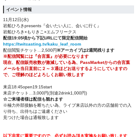
イベント情報
11月12
日(水
)
岩船ひろきpresents『会いたい人に、会いに行く』
岩船ひろき×もりきこ×エムフリークス
配信19:05頃から下記URLにて限定配信開始
https://twitcasting.tv/kaku_leaf_room
配信閲覧チケット…2,500円
※アーカイブは2週間残ります
※配信閲覧には『合言葉』が必要になります
現在、配信販売枚数が激減している為、PassMarketからの合言葉
メールを当日直前に２～３通ほどお送りするようにしていますの
で、ご理解のほどよろしくお願い致します
来店18:45open19:15start
来店チケット…3,000円(別途2drink1,000円)
☆ご来場者様は配信も観れます
※極力外部接触を断ちたい為、ライブ来店以外の方の店舗前での入
り待ち、出待ちはご遠慮ください
見つけた場合は通報致します
以下非常に重要ですので、必ずお読み頂き実施をお願い致します