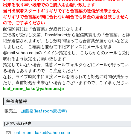
出来る限り早い段階でのご購入をお願い致します
当日出演者スタートギリギリですと合言葉の送信が出来ません
ギリギリで合言葉が間に合わない場合でも料金の返金は致しません
ので、ご了承ください
配信閲覧には『合言葉』が必要になります
主催者が受付し次第、PassMarketから配信閲覧用の『合言葉』と詳
細が送信されますが、もし数時間経っても合言葉が届かないなどあ
りましたら、ご確認も兼ねて下記アドレスにメールを頂き、
@mail.yahoo.co.jpのドメイン指定をし、こちらからのメールも受け
取れるよう設定をお願い致します
指定していない場合、迷惑メールフォルダなどにメールが行ってい
る場合もありますので、ご注意ください
なお、ライブ時間中に直接メールを送られても対処に時間が掛かっ
たり、直前対処が出来ない場合もございますので、ご了承ください
leaf_room_kaku@yahoo.co.jp
主催者情報
販売主
加藤格(leaf room豪徳寺)
お問い合わせ先
leaf_room_kaku@yahoo.co.jp