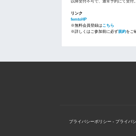
以降受付不可で、通常予約にて受付
リンク
femtoHP
※無料会員登録は
こちら
※詳しくはご参加前に必ず
規約
をご
プライバシーポリシー
-
プライバ