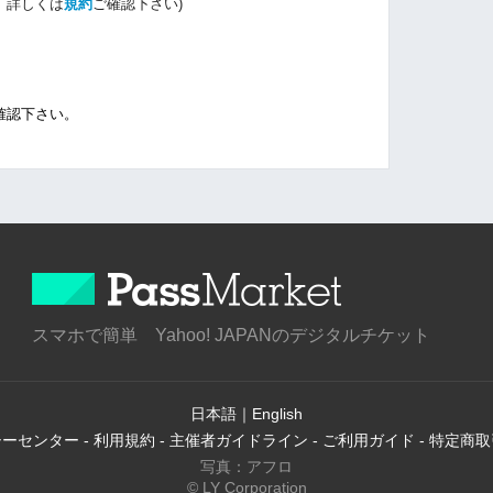
。詳しくは
規約
ご確認下さい)
確認下さい。
スマホで簡単 Yahoo! JAPANのデジタルチケット
日本語
｜
English
シーセンター
-
利用規約
-
主催者ガイドライン
-
ご利用ガイド
-
特定商取
写真：アフロ
© LY Corporation