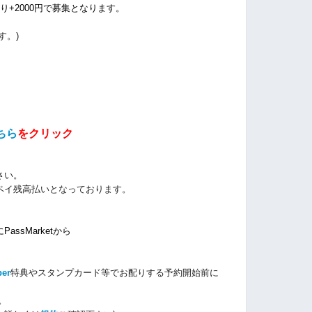
+2000円で募集となります。
す。)
ちら
をクリック
さい。
ペイ残高払いとなっております。
ssMarketから
ber
特典やスタンプカード等でお配りする予約開始前に
。