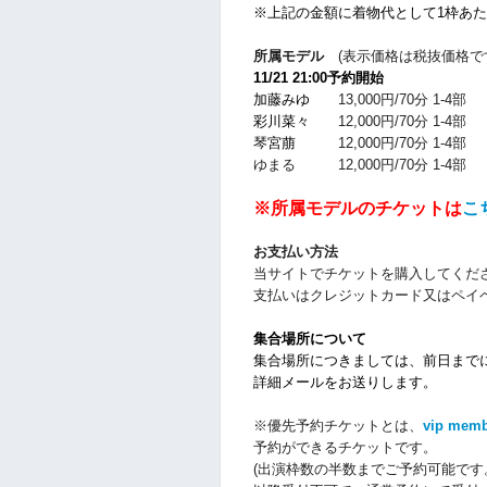
※上記の金額に着物代として1枠あたり
所属モデル
(表示価格は税抜価格で
11/21 21:00予約開始
加藤みゆ
13,000円/70分 1-4部
彩川菜々
12,000円/70分 1-4部
琴宮萠
12,000円/70分 1-4部
ゆまる 12,000円/70分 1-4部
※所属モデルのチケットは
こ
お支払い方法
当サイトでチケットを購入してくだ
支払いはクレジットカード又はペイ
集合場所について
集合場所につきましては、前日までにPa
詳細メールをお送りします。
※優先予約チケットとは、
vip mem
予約ができるチケットです。
(出演枠数の半数までご予約可能です