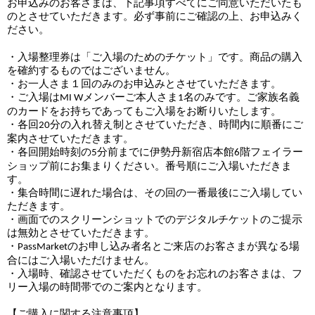
お申込みのお客さまは、下記事項すべてにご同意いただいたも
のとさせていただきます。必ず事前にご確認の上、お申込みく
ださい。
・入場整理券は「ご入場のためのチケット」です。商品の購入
を確約するものではございません。
・お一人さま１回のみのお申込みとさせていただきます。
・ご入場は
メンバーご本人さま
名のみです。ご家族名義
MI W
1
のカードをお持ちであってもご入場をお断りいたします。
・各回
分の入れ替え制とさせていただき、時間内に順番にご
20
案内させていただきます。
・各回開始時刻の
分前までに伊勢丹新宿店本館
階フェイラー
5
6
ショップ前にお集まりください。番号順にご入場いただきま
す。
・集合時間に遅れた場合は、その回の一番最後にご入場してい
ただきます。
・画面でのスクリーンショットでのデジタルチケットのご提示
は無効とさせていただきます。
・
のお申し込み者名とご来店のお客さまが異なる場
PassMarket
合にはご入場いただけません。
・入場時、確認させていただくものをお忘れのお客さまは、フ
リー入場の時間帯でのご案内となります。
【
ご購入に関する注意事項】