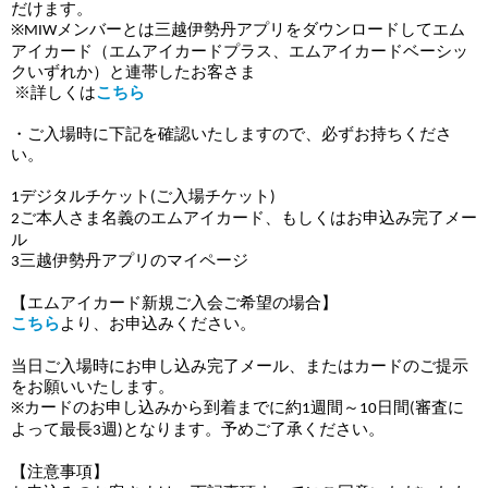
だけます。
メンバーとは三越伊勢丹アプリをダウンロードしてエム
※MIW
アイカード（エムアイカードプラス、エムアイカードベーシッ
クいずれか）と連帯したお客さま
※詳しくは
こちら
・ご入場時に下記を確認いたしますので、必ずお持ちくださ
い。
デジタルチケット
ご入場チケット
1
(
)
ご本人さま名義のエムアイカード、もしくはお申込み完了メー
2
ル
三越伊勢丹アプリのマイページ
3
【エムアイカード新規ご入会ご希望の場合】
こちら
より、お申込みください。
当日ご入場時にお申し込み完了メール、またはカードのご提示
をお願いいたします。
カードのお申し込みから到着までに約
週間～
日間
審査に
※
1
10
(
よって最長
週
となります。予めご了承ください。
3
)
【注意事項】