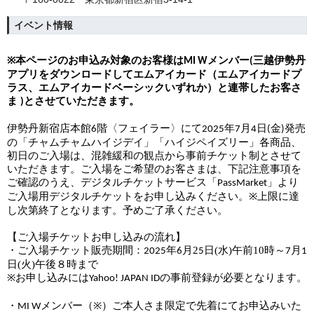
イベント情報
本ページのお申込み対象のお客様は
メンバー
三越伊勢丹
※
MI W
(
アプリをダウンロードしてエムアイカード（エムアイカードプ
ラス、エムアイカードベーシックいずれか）と連帯したお客さ
ま
とさせていただきます。
)
伊勢丹新宿店本館
階
〈
フェイラー
〉
にて
年
月
日
金
発売
6
2025
7
4
(
)
の「チャムチャムハイジデイ」「ハイジペイズリー」各商品、
初日のご入場は、混雑緩和の観点から事前チケット制とさせて
いただきます。ご入場をご希望のお客さまは、下記注意事項を
ご確認のうえ、デジタルチケットサービス「
」より
PassMarket
ご入場用デジタルチケットをお申し込みください。
上限に達
※
し次第終了となります。予めご了承ください。
【
ご入場チケットお申し込みの流れ
】
・ご入場チケット販売期間：
月2
日(水)午前10時～
月
2025年6
5
7
1
日(火)午後８時まで
お申し込みには
の事前登録が必要となります。
※
Yahoo! JAPAN ID
・
メンバー（
）ご本人さま限定で先着にてお申込みいた
MI W
※