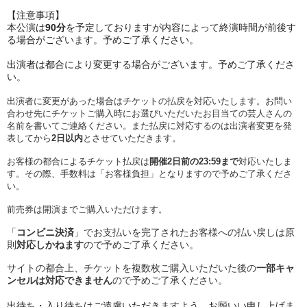
【注意事項】
︎本公演は
90分
を予定しておりますが内容によって終演時間が前後す
る場合がございます。予めご了承ください。
︎出演者は都合により変更する場合がございます。予めご了承くださ
い。
︎出演者に変更があった場合はチケットの払戻を対応いたします。お問い
合わせ先にチケットご購入時にお選びいただいたお目当ての芸人さんの
名前を書いてご連絡ください。また払戻に対応するのは出演者変更を発
表してから
2日以内
とさせていただきます。
お客様の都合によるチケット払戻は
開催2日前の23:59まで
対応いたしま
す。その際、
手数料は「お客様負担」となりますので予めご了承くださ
い。
前売券は開演までご購入いただけます。
「
コンビニ決済
」でお支払いを完了されたお客様への払い戻しは原
則
対応しかねます
ので予めご了承ください。
サイトの都合上、チケットを複数枚ご購入いただいた後の
一部キャ
ンセルは対応できません
ので予めご了承ください。
︎出待ち・入り待ちはご遠慮いただきますよう、お願いい申し上げま