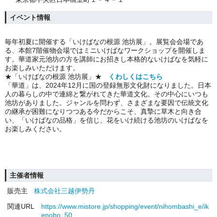
イベント情報
毎年初夏に開催する「いけばなの根源 池坊展」。展覧会会場であ
る、本館7階催物会場ではミニいけばなワークショップを開催しま
す。華道家元池坊の方を講師にお招きし本格的ないけばなを気軽に
お楽しみいただけます。
★「いけばなの根源 池坊展」★
くわしくはこちら
「華道」は、2024年12月に国の登録無形文化財になりました。日本
人の暮らしの中で連綿と繋がれてきた華道文化。その中心にいつも
池坊がありました。ジャンルを問わず、さまざまな要因で伝統文化
の継承が困難になりつつある今だからこそ、真摯に草木と向き合
い、「いけばなの品格」を信じ、花をいけ続ける池坊のいけばなを
お楽しみください。
主催者情報
販売主
株式会社三越伊勢丹
関連URL
https://www.mistore.jp/shopping/event/nihombashi_e/ik
enobo_50