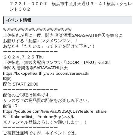
〒２３１－０００７ 横浜市中区弁天通り３－４１横浜エクセレ
ント３０２
イベント情報
※※※※※※※※※※※※※※※※※※※
土佐拓也が月に一度、関内 音楽酒場SARASVATHI弁天を舞台に
お贈りする「配信エンタメワンマン」！
あなたも「ただいま」ってドアを開けて下さい！
ーーーーーーーーーーーーー
２０２４.７.２５ Thu
土佐拓也・無観客配信ワンマン「DOOR→TAKU」vol.38
＠関内 音楽酒場SARASVATHI弁天
https://kokopelliearthly.wixsite.com/sarasvathi
時間
配信 START 20:00
ーーーーーーーーーーーーー
配信のご視聴は無料です。
サラスヴァの高品質の配信をお楽しみ下さい。
配信URL
https://youtube.com/live/Vua09BSQ6Es?feature=share
※「Kokopelliist」 Youtubeチャンネル
※チャンネル登録よろしくお願いします！！
ーーーーーーーーーーーーー
ご視聴は無料ですが、本イベントでは、