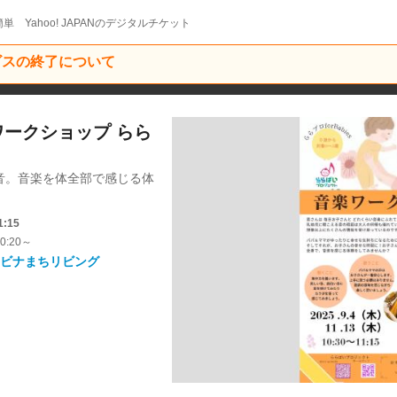
単 Yahoo! JAPANのデジタルチケット
ービスの終了について
ワークショップ らら
音。音楽を体全部で感じる体
1:15
0:20～
ビナまちリビング