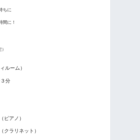
持ちに
時間に！
定）
ィルーム）
歩３分
（ピアノ）
（クラリネット
）