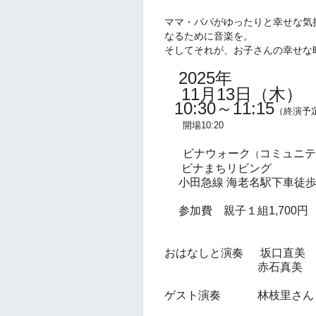
ママ・パパがゆったりと幸せな気
なるために音楽を。
そしてそれが、お子さんの幸せな
2025年
11月13日
（木
）
10:30
～11:15
（終演予
開場10:20
ビナウォーク
コミュニテ
（
ビナまちリビング
小田急線 海老名駅下車
徒
参加費 親子１組1,700円
おはなしと演奏 坂口直美
赤石真美 
ゲスト演奏 林枝里さん