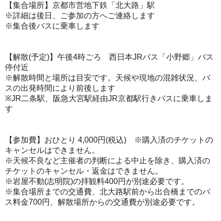
【集合場所】京都市営地下鉄「北大路」駅
※詳細は後日、ご参加の方へご連絡します
※集合後バスに乗車します
【解散(予定)】午後4時ごろ 西日本JRバス「小野郷」バス
停付近
※解散時間と場所は目安です。天候や現地の混雑状況、バ
スの出発時間により前後します
※JR二条駅、阪急大宮駅経由JR京都駅行きバスに乗車しま
す
【参加費】おひとり 4,000円(税込) ※購入済のチケットの
キャンセルはできません。
※天候不良など主催者の判断による中止を除き、購入済の
チケットのキャンセル・返金はできません。
※岩屋不動(志明院)の拝観料400円が別途必要です。
※集合場所までの交通費、北大路駅前から出合橋までのバ
ス料金700円、解散場所からの交通費が別途必要です。