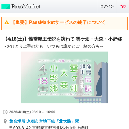
ログイン
【重要】PassMarketサービスの終了について
【4/18(土)】惟喬親王伝説を訪ねて 雲ケ畑・大森・小野郷
～おひとり上手の方も いつもは誰かとご一緒の方も～
2026/4/18(土) 08:10 ～ 16:00
集合場所:京都市営地下鉄「北大路」駅
〒603-8142 京都府京都市北区小山北上総町