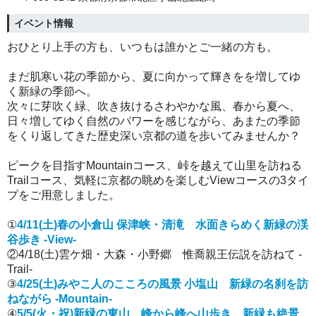
イベント情報
おひとり上手の方も、いつもは誰かとご一緒の方も。
まだ肌寒い花の季節から、夏に向かって輝きをを増してゆ
く新緑の季節へ。
次々に芽吹く緑、吹き抜けるさわやかな風、春から夏へ、
日々増してゆく自然のパワーを感じながら、あまたの季節
をくり返してきた歴史深い京都の道を歩いてみませんか？
ピークを目指すMountainコース、峠を越えて山里を訪ねる
Trailコース、気軽に京都の眺めを楽しむViewコースの3タイ
プをご用意しました。
①
4/11(土)春の小倉山 保津峡・清滝 水面きらめく新緑の渓
谷歩き -View-
②4/18(土)雲ケ畑・大森・小野郷 惟喬親王伝説を訪ねて -
Trail-
③
4/25(土)みやこ人のこころの風景 小塩山 新緑の名刹を訪
ねながら -Mountain-
④
5/5(火・祝)新緑の東山 峰から峰へ山歩き 新緑も絶景