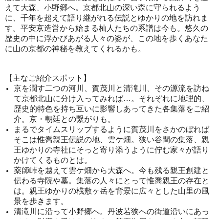
えて大森、小野郷へ。京都北山の深い森に守られるよう
に、千年を超えて語り継がれる伝説とゆかりの地を訪れま
す。平安京造営から始まる杣人たちの系譜は今も。悠久の
歴史の中に浮かびあがる人々の姿が、この地を歩くあなた
に山の京都の神秘を教えてくれるかも。
【主なご紹介スポット】
京を潤す二つの河川、賀茂川と清滝川、その源流を訪ね
て京都北山に分け入ってみれば…。それぞれに地理的、
歴史的特色を持ち互いに影響しあってきた各集落をご紹
介。京・朝廷との繋がりも。
まるでタイムスリップするように賀茂川をさかのぼれば
そこは惟喬親王伝説の地、雲ケ畑。狭い谷間の集落、親
王ゆかりの寺社にそっと寄り添うように佇む家々が語り
かけてくるものとは。
薬師峠を越えて雲ケ畑から大森へ。今も残る親王創建と
伝わる寺院や墓。集落の人々にとって惟喬親王の存在と
は。親王ゆかりの桟敷ヶ岳を背景に広々とした山里の風
景を歩きます。
清滝川に沿って小野郷へ。丹波若狭への街道沿いにあっ