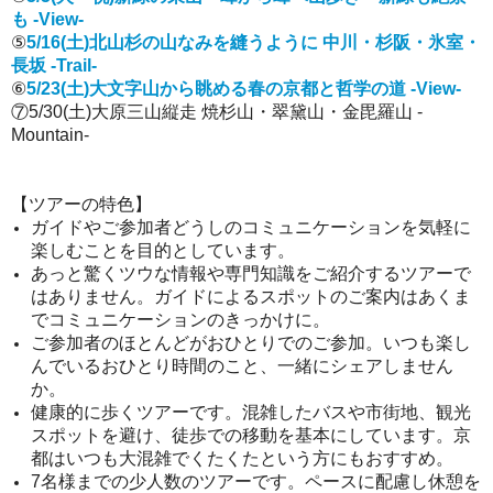
も -View-
⑤
5/16(土)北山杉の山なみを縫うように 中川・杉阪・氷室・
長坂 -Trail-
⑥
5/23(土)大文字山から眺める春の京都と哲学の道 -View-
⑦5/30(土)大原三山縦走 焼杉山・翠黛山・金毘羅山 -
Mountain-
【ツアーの特色】
ガイドやご参加者どうしのコミュニケーションを気軽に
楽しむことを目的としています。
あっと驚くツウな情報や専門知識をご紹介するツアーで
はありません。ガイドによるスポットのご案内はあくま
でコミュニケーションのきっかけに。
ご参加者のほとんどがおひとりでのご参加。いつも楽し
んでいるおひとり時間のこと、一緒にシェアしません
か。
健康的に歩くツアーです。混雑したバスや市街地、観光
スポットを避け、徒歩での移動を基本にしています。京
都はいつも大混雑でくたくたという方にもおすすめ。
7名様までの少人数のツアーです。ペースに配慮し休憩を