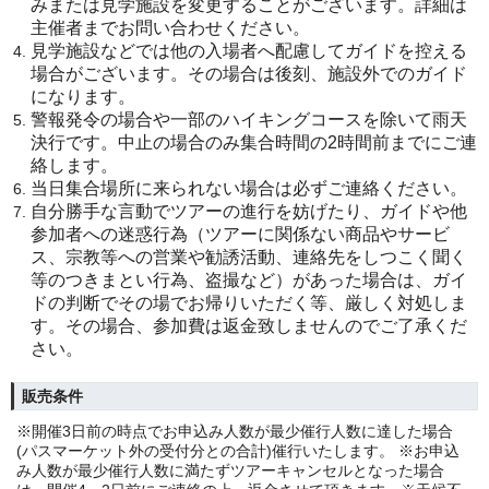
みまたは見学施設を変更することがございます。詳細は
主催者までお問い合わせください。
見学施設などでは他の入場者へ配慮してガイドを控える
場合がございます。その場合は後刻、施設外でのガイド
になります。
警報発令の場合や一部のハイキングコースを除いて雨天
決行です。中止の場合のみ集合時間の2時間前までにご連
絡します。
当日集合場所に来られない場合は必ずご連絡ください。
自分勝手な言動でツアーの進行を妨げたり、ガイドや他
参加者への迷惑行為（ツアーに関係ない商品やサービ
ス、宗教等への営業や勧誘活動、連絡先をしつこく聞く
等のつきまとい行為、盗撮など）があった場合は、ガイ
ドの判断でその場でお帰りいただく等、厳しく対処しま
す。その場合、参加費は返金致しませんのでご了承くだ
さい。
販売条件
※開催3日前の時点でお申込み人数が最少催行人数に達した場合
(パスマーケット外の受付分との合計)催行いたします。 ※お申込
み人数が最少催行人数に満たずツアーキャンセルとなった場合