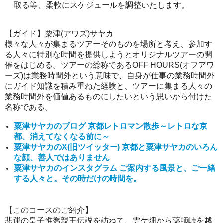
取る等、柔軟にスケジュールを調整いたします。
【ガイド】粟津(アワズ)サヤカ
様々な人々が集まるツアーそのものを場所と考え、参加す
る人々に特別な時間を提供しようとオリジナルツアーの開
催をはじめる。ツアーの総称であるOFF HOURS(オフアワ
ーズ)は業務時間外という意味で、自身が仕事の業務時間外
にガイド知識を積み重ねた経験と、ツアーに集まる人々の
業務時間外を価値あるものにしたいという思いから付けた
名称である。
粟津サヤカのブログ 京都レトロマン散歩～レトロな京
都、消えてなくなる前に～
粟津サヤカのX(旧ツイッター) 京都と粟津サヤカのいろん
な顔、善人ではありません
粟津サヤカのインスタグラム ご案内する風景と、ご一緒
する人々と。その時だけの時間を。
【このコースのご紹介】
悲運の皇子惟喬親王伝説を訪ねて、雲ケ畑から薬師峠を越