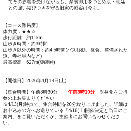
てその影響を受けながらも、禁裏御用をつとめ京・朝廷
との強い結びつきを守る旧家の威容は今も。
【コース難易度】
体力度：★★☆
歩行距離：約11km
山歩き時間：約3時間
山歩き以外の時間：約4.5時間(バス移動、昼食、整備された
道、寺社境内など)
最高標高：627m(薬師峠)
【開催日】2026年4月18日(土)
【集合時間】午前8時30分 →
午前8時10分
※昼食をご持
参の上お集まりください
※4/13(月)時点で、集合時間を20分繰り上げました。詳細は
お申込みの方へお送りている「4/18(土)開催決定と当日のご
案内」をご覧いただくか、主催者にお問い合わせくださ
い。