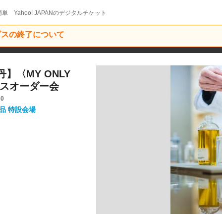
単 Yahoo! JAPANのデジタルチケット
ービスの終了について
】〈MY ONLY
ンスオーダー会
30
品 特設会場