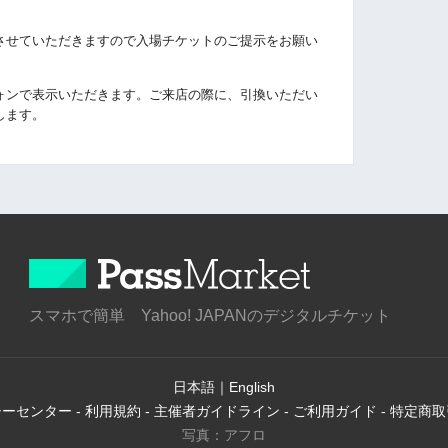
させていただきますので入場チケットのご提示をお願い
ォンで表示いただきます。ご来店の際に、引換いただい
します。
スマホで簡単 Yahoo! JAPANのデジタルチケット
日本語
｜
English
シーセンター
-
利用規約
-
主催者ガイドライン
-
ご利用ガイド
-
特定商取
写真：アフロ